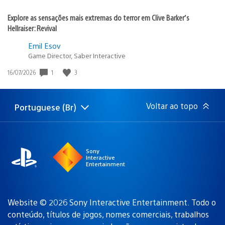
Explore as sensações mais extremas do terror em Clive Barker’s
Hellraiser: Revival
Emil Esov
Game Director, Saber Interactive
1
3
Data
16/07/2026
de
publicação:
Voltar ao topo
Portuguese (Br)
Selecione
Região
uma
atual:
região
Sony
Interactive
Entertainment
Website © 2026 Sony Interactive Entertainment. Todo o
conteúdo, títulos de jogos, nomes comerciais, trabalhos