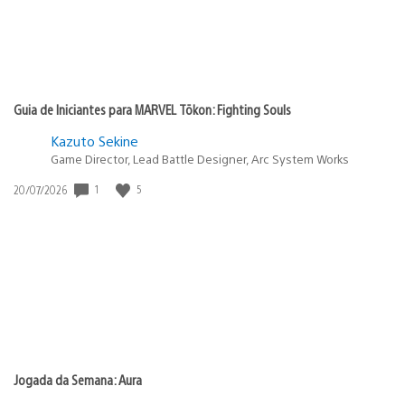
Guia de Iniciantes para MARVEL Tōkon: Fighting Souls
Kazuto Sekine
Game Director, Lead Battle Designer, Arc System Works
1
5
Data
20/07/2026
de
publicação:
Jogada da Semana: Aura