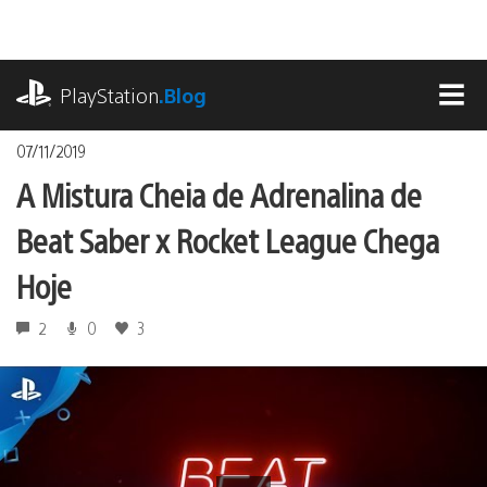
Ir
para
o
playstation.com
conteúdo
PlayStation
.Blog
MEN
07/11/2019
A Mistura Cheia de Adrenalina de
Beat Saber x Rocket League Chega
Hoje
2
0
3