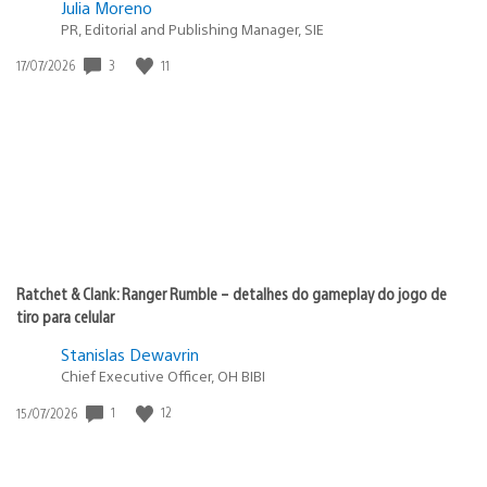
Julia Moreno
PR, Editorial and Publishing Manager, SIE
3
11
Data
17/07/2026
de
publicação:
Ratchet & Clank: Ranger Rumble – detalhes do gameplay do jogo de
tiro para celular
Stanislas Dewavrin
Chief Executive Officer, OH BIBI
1
12
Data
15/07/2026
de
publicação: