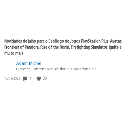
Novidades de julho para o Catálogo de Jogos PlayStation Plus: Avatar:
Frontiers of Pandora, Rise of the Ronin, Firefighting Simulator: Ignite e
muito mais
Adam Michel
Director, Content Acquisition & Operations, SIE
4
20
Data
15/07/2026
de
publicação: