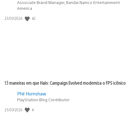
Associate Brand Manager, Bandai Namco Entertainment
America
42
Data
23/07/2026
de
publicação:
13 maneiras em que Halo: Campaign Evolved moderniza o FPS icônico
Phil Hornshaw
PlayStation Blog Contributor
4
Data
23/07/2026
de
publicação: