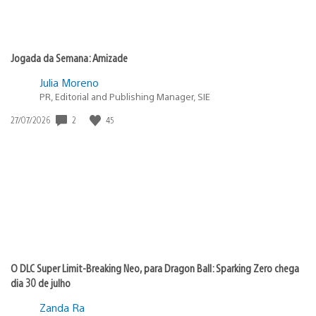
Jogada da Semana: Amizade
Julia Moreno
PR, Editorial and Publishing Manager, SIE
2
45
Data
27/07/2026
de
publicação:
O DLC Super Limit-Breaking Neo, para Dragon Ball: Sparking Zero chega
dia 30 de julho
Zanda Ra