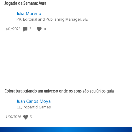
Jogada da Semana: Aura
Julia Moreno
PR, Editorial and Publishing Manager, SIE
3
11
Data
17/07/2026
de
publicação:
Coloratura: criando um universo onde os sons são seu único guia
Juan Carlos Moya
CE, Pdpartid Games
3
Data
14/07/2026
de
publicação: