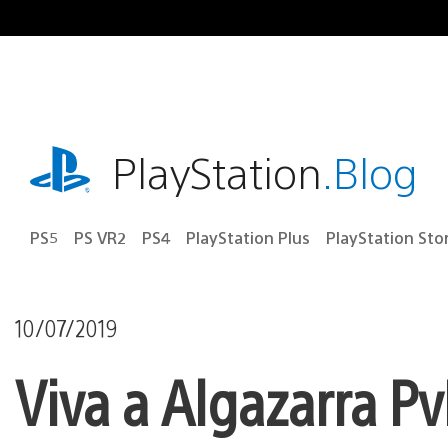
Ir
para
o
conteúdo
playstation.com
PlayStation
.Blog
PS5
PS VR2
PS4
PlayStation Plus
PlayStation Sto
10/07/2019
Viva a Algazarra P