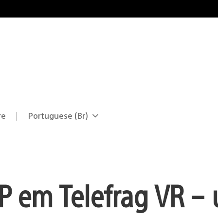
re
Portuguese (Br)
Selecione
Região
uma
atual:
região
vP em Telefrag VR –