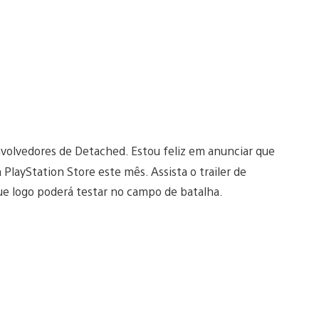
de
2019!
Vídeo
nvolvedores de Detached. Estou feliz em anunciar que
PlayStation Store este mês. Assista o trailer de
ue logo poderá testar no campo de batalha.