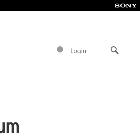
Login
Buscar
 um