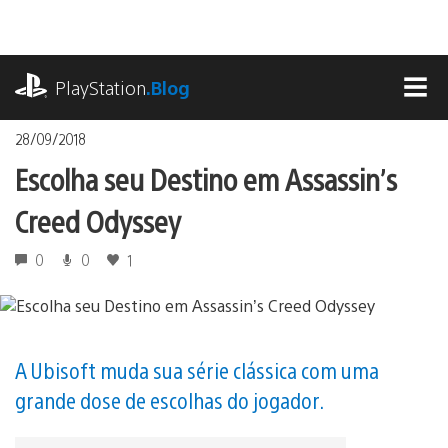
Ir
para
o
playstation.com
conteúdo
PlayStation
.Blog
MEN
28/09/2018
Escolha seu Destino em Assassin’s
Creed Odyssey
0
0
1
A Ubisoft muda sua série clássica com uma
grande dose de escolhas do jogador.