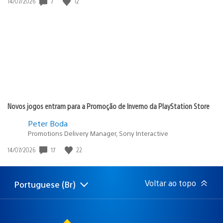
7
12
Data
14/07/2026
de
publicação:
Novos jogos entram para a Promoção de Inverno da PlayStation Store
Peter Boda
Promotions Delivery Manager, Sony Interactive
17
22
Data
14/07/2026
de
publicação:
Voltar ao topo
Portuguese (Br)
Selecione
Região
uma
atual:
região