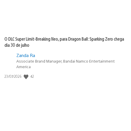
O DLC Super Limit-Breaking Neo, para Dragon Ball: Sparking Zero chega
dia 30 de julho
Zanda Ra
Associate Brand Manager, Bandai Namco Entertainment
America
42
Data
23/07/2026
de
publicação: