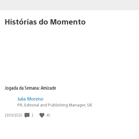
Histórias do Momento
Jogada da Semana: Amizade
Julia Moreno
PR, Editorial and Publishing Manager, SIE
2
45
Data
27/07/2026
de
publicação: