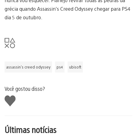
nunca vou esquecer. Planejo revirar todas as pedras da
grécia quando Assassin’s Creed Odyssey chegar para PS4
dia 5 de outubro.
assassin's creed odyssey
ps4
ubisoft
Você gostou disso?
Curtir
Últimas notícias