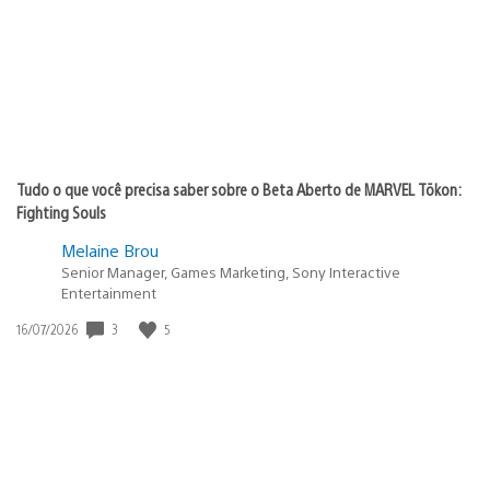
Tudo o que você precisa saber sobre o Beta Aberto de MARVEL Tōkon:
Fighting Souls
Melaine Brou
Senior Manager, Games Marketing, Sony Interactive
Entertainment
3
5
Data
16/07/2026
de
publicação: