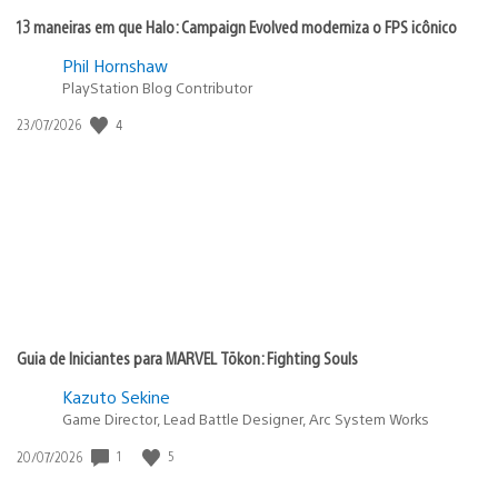
13 maneiras em que Halo: Campaign Evolved moderniza o FPS icônico
Phil Hornshaw
PlayStation Blog Contributor
4
Data
23/07/2026
de
publicação:
Guia de Iniciantes para MARVEL Tōkon: Fighting Souls
Kazuto Sekine
Game Director, Lead Battle Designer, Arc System Works
1
5
Data
20/07/2026
de
publicação: