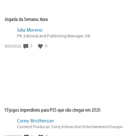
Jogada da Semana: Aura
Julia Moreno
PR, Editorial and Publishing Manager, SIE
3
11
Data
17/07/2026
de
publicação:
19 jogos imperdíveis para PS5 que vão chegar em 2026
Corey Brotherson
Content Producer, Sony Interactive Entertainment Europe