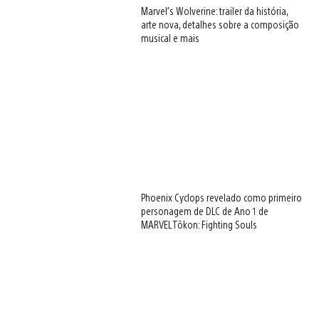
Marvel’s Wolverine: trailer da história,
arte nova, detalhes sobre a composição
musical e mais
Phoenix Cyclops revelado como primeiro
personagem de DLC de Ano 1 de
MARVEL Tōkon: Fighting Souls