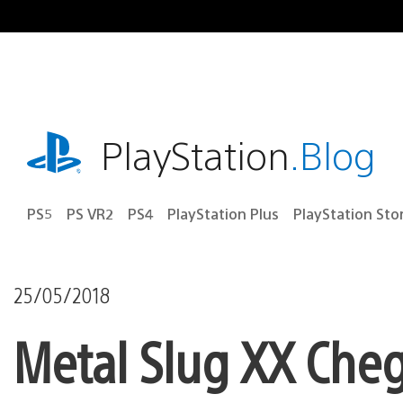
Ir
para
o
conteúdo
playstation.com
PlayStation
.Blog
PS5
PS VR2
PS4
PlayStation Plus
PlayStation Sto
25/05/2018
Metal Slug XX Cheg