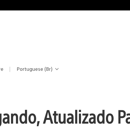
re
Portuguese (Br)
Selecione
Região
uma
atual:
região
ando, Atualizado P