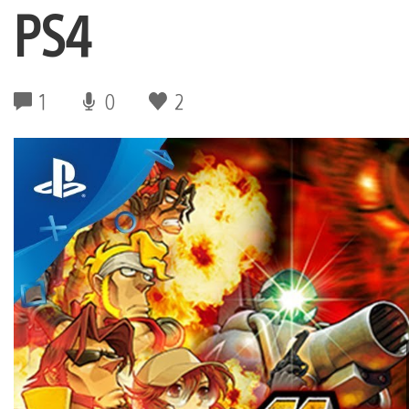
PS4
1
0
2