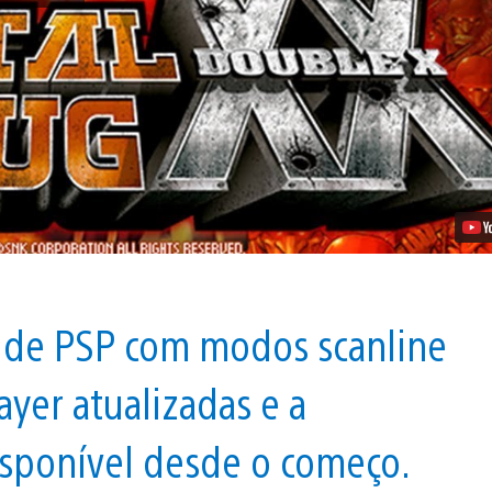
XX
Chegando,
Atualizado
Para
o
PS4
Vídeo
 de PSP com modos scanline
ayer atualizadas e a
sponível desde o começo.