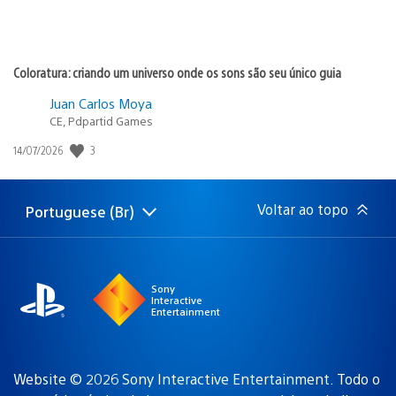
Coloratura: criando um universo onde os sons são seu único guia
Juan Carlos Moya
CE, Pdpartid Games
3
Data
14/07/2026
de
publicação:
Voltar ao topo
Portuguese (Br)
Selecione
Região
uma
atual:
região
Sony
Interactive
Entertainment
Website © 2026 Sony Interactive Entertainment. Todo o