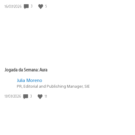
3
5
Data
16/07/2026
de
publicação:
Jogada da Semana: Aura
Julia Moreno
PR, Editorial and Publishing Manager, SIE
3
11
Data
17/07/2026
de
publicação: