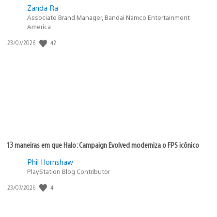
Zanda Ra
Associate Brand Manager, Bandai Namco Entertainment
America
42
Data
23/07/2026
de
publicação:
13 maneiras em que Halo: Campaign Evolved moderniza o FPS icônico
Phil Hornshaw
PlayStation Blog Contributor
4
Data
23/07/2026
de
publicação: