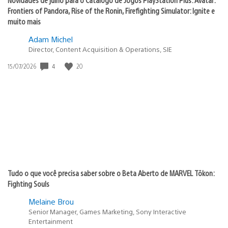
Frontiers of Pandora, Rise of the Ronin, Firefighting Simulator: Ignite e
muito mais
Adam Michel
Director, Content Acquisition & Operations, SIE
4
20
Data
15/07/2026
de
publicação:
Tudo o que você precisa saber sobre o Beta Aberto de MARVEL Tōkon:
Fighting Souls
Melaine Brou
Senior Manager, Games Marketing, Sony Interactive
Entertainment