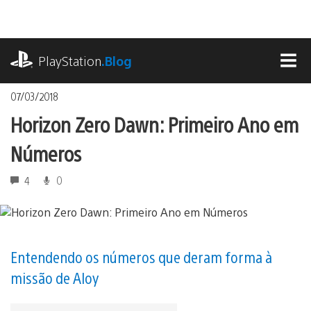
Ir
para
o
playstation.com
conteúdo
PlayStation
.Blog
MEN
07/03/2018
Horizon Zero Dawn: Primeiro Ano em
Números
4
0
Entendendo os números que deram forma à
missão de Aloy