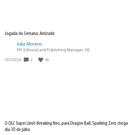
Jogada da Semana: Amizade
Julia Moreno
PR, Editorial and Publishing Manager, SIE
2
46
Data
27/07/2026
de
publicação:
O DLC Super Limit-Breaking Neo, para Dragon Ball: Sparking Zero chega
dia 30 de julho