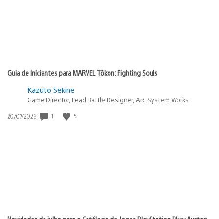
Guia de Iniciantes para MARVEL Tōkon: Fighting Souls
Kazuto Sekine
Game Director, Lead Battle Designer, Arc System Works
1
5
Data
20/07/2026
de
publicação:
Novidades de julho para o Catálogo de Jogos PlayStation Plus: Avatar: