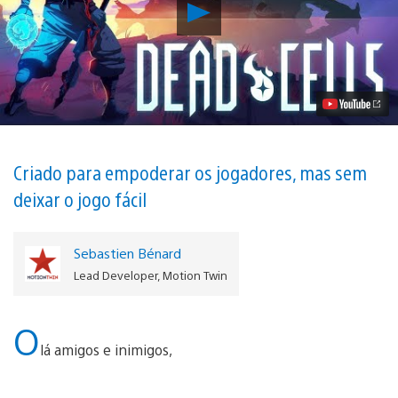
Reproduzir
Jogo
Rogue-
Lite
de
Ação
e
Plataformas
Dead
Cells
Chega
Criado para empoderar os jogadores, mas sem
ao
deixar o jogo fácil
PS4
Este
Ano
Vídeo
Sebastien Bénard
Lead Developer, Motion Twin
O
lá amigos e inimigos,