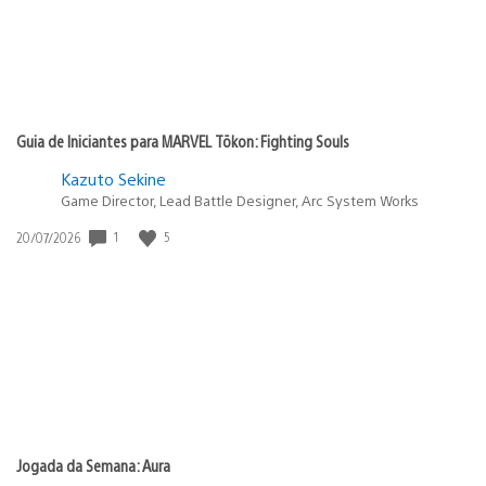
Guia de Iniciantes para MARVEL Tōkon: Fighting Souls
Kazuto Sekine
Game Director, Lead Battle Designer, Arc System Works
1
5
Data
20/07/2026
de
publicação:
Jogada da Semana: Aura