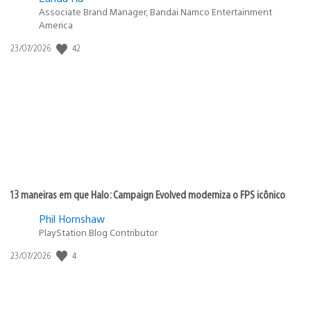
Associate Brand Manager, Bandai Namco Entertainment
America
42
Data
23/07/2026
de
publicação:
13 maneiras em que Halo: Campaign Evolved moderniza o FPS icônico
Phil Hornshaw
PlayStation Blog Contributor
4
Data
23/07/2026
de
publicação: