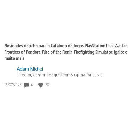
Novidades de julho para o Catálogo de Jogos PlayStation Plus: Avatar:
Frontiers of Pandora, Rise of the Ronin, Firefighting Simulator: Ignite e
muito mais
Adam Michel
Director, Content Acquisition & Operations, SIE
4
20
Data
15/07/2026
de
publicação: