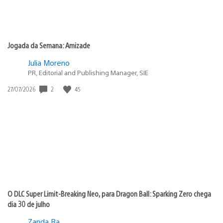
Jogada da Semana: Amizade
Julia Moreno
PR, Editorial and Publishing Manager, SIE
2
45
Data
27/07/2026
de
publicação:
O DLC Super Limit-Breaking Neo, para Dragon Ball: Sparking Zero chega
dia 30 de julho
Zanda Ra