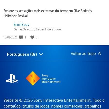
Explore as sensações mais extremas do terror em Clive Barker’s
Hellraiser: Revival
Emil Esov
Game Director, Saber Interactive
1
3
Data
16/07/2026
de
publicação:
Voltar ao topo
Portuguese (Br)
Selecione
Região
uma
atual:
região
Sony
Interactive
Entertainment
Website © 2026 Sony Interactive Entertainment. Todo o
conteúdo, títulos de jogos, nomes comerciais, trabalhos