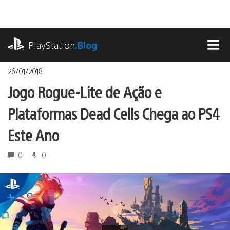
Ir
para
o
playstation.com
conteúdo
PlayStation
.Blog
MEN
26/01/2018
Jogo Rogue-Lite de Ação e
Plataformas Dead Cells Chega ao PS4
Este Ano
0
0