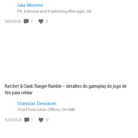
Julia Moreno
PR, Editorial and Publishing Manager, SIE
3
11
Data
17/07/2026
de
publicação:
Ratchet & Clank: Ranger Rumble – detalhes do gameplay do jogo de
tiro para celular
Stanislas Dewavrin
Chief Executive Officer, OH BIBI
1
12
Data
15/07/2026
de
publicação: