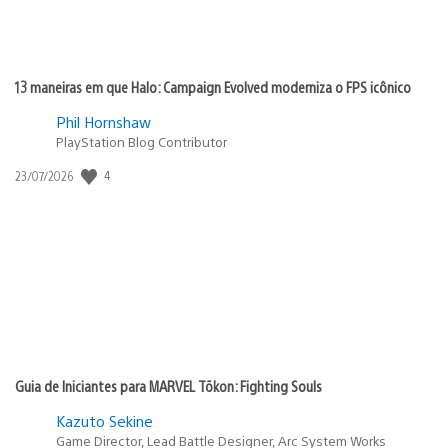
13 maneiras em que Halo: Campaign Evolved moderniza o FPS icônico
Phil Hornshaw
PlayStation Blog Contributor
4
Data
23/07/2026
de
publicação:
Guia de Iniciantes para MARVEL Tōkon: Fighting Souls
Kazuto Sekine
Game Director, Lead Battle Designer, Arc System Works