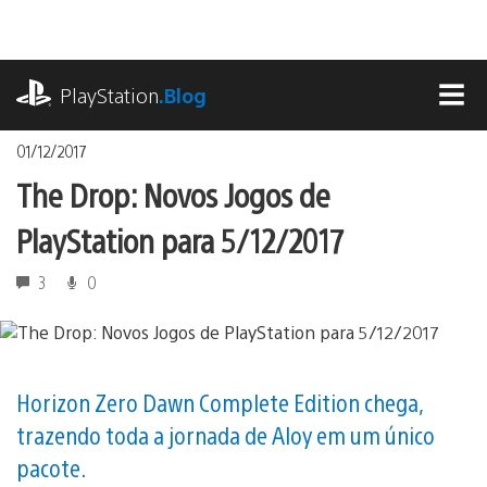
Ir
para
o
playstation.com
conteúdo
PlayStation
.Blog
MEN
01/12/2017
The Drop: Novos Jogos de
PlayStation para 5/12/2017
3
0
Horizon Zero Dawn Complete Edition chega,
trazendo toda a jornada de Aloy em um único
pacote.