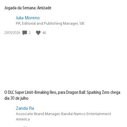
Jogada da Semana: Amizade
Julia Moreno
PR, Editorial and Publishing Manager, SIE
2
46
Data
27/07/2026
de
publicação:
O DLC Super Limit-Breaking Neo, para Dragon Ball: Sparking Zero chega
dia 30 de julho
Zanda Ra
Associate Brand Manager, Bandai Namco Entertainment
America