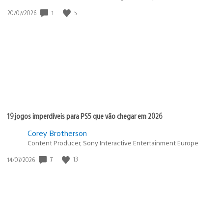
1
5
Data
20/07/2026
de
publicação:
19 jogos imperdíveis para PS5 que vão chegar em 2026
Corey Brotherson
Content Producer, Sony Interactive Entertainment Europe
7
13
Data
14/07/2026
de
publicação: