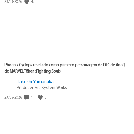
42
Data
23/07/2026
de
publicação:
Phoenix Cyclops revelado como primeiro personagem de DLC de Ano 1
de MARVEL Tōkon: Fighting Souls
Takeshi Yamanaka
Producer, Arc System Works
1
3
Data
23/07/2026
de
publicação: