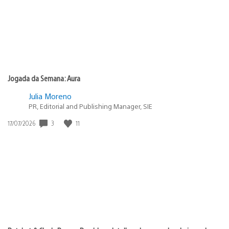
Jogada da Semana: Aura
Julia Moreno
PR, Editorial and Publishing Manager, SIE
3
11
Data
17/07/2026
de
publicação: