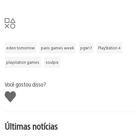
eden tomorrow
paris games week
pgw17
PlayStation 4
playstation games
soulpix
Você gostou disso?
Curtir
Últimas notícias