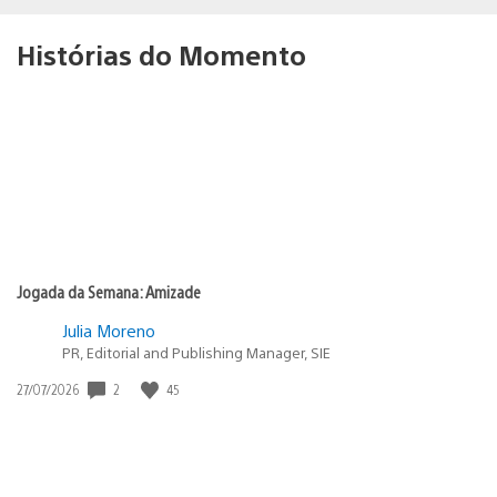
Histórias do Momento
Jogada da Semana: Amizade
Julia Moreno
PR, Editorial and Publishing Manager, SIE
2
45
Data
27/07/2026
de
publicação: