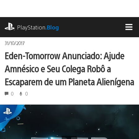
Ir
para
o
playstation.com
conteúdo
PlayStation
.Blog
MEN
31/10/2017
Eden-Tomorrow Anunciado: Ajude
Amnésico e Seu Colega Robô a
Escaparem de um Planeta Alienígena
0
0