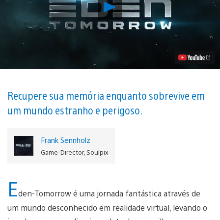
Reproduzir
Eden-
Tomorrow
Anunciado:
Ajude
Amnésico
e
Seu
Colega
Robô
a
Recupere sua memória enquanto sobrevive em
Escaparem
um mundo estranho e perigoso.
de
um
Planeta
Alienígena
Frank Sennholz
Vídeo
Game-Director, Soulpix
E
den-Tomorrow é uma jornada fantástica através de
um mundo desconhecido em realidade virtual, levando o