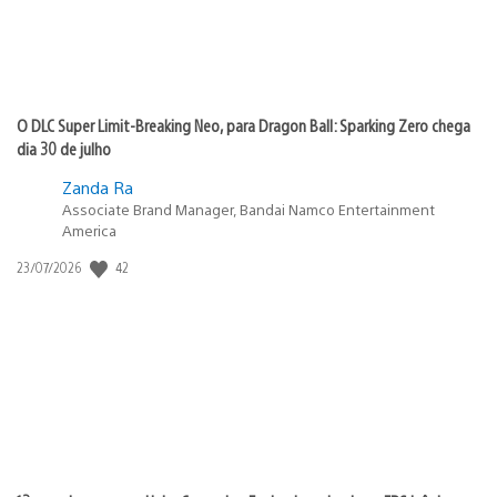
O DLC Super Limit-Breaking Neo, para Dragon Ball: Sparking Zero chega
dia 30 de julho
Zanda Ra
Associate Brand Manager, Bandai Namco Entertainment
America
42
Data
23/07/2026
de
publicação: