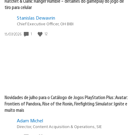
Ratchet & Clank: Ranger Rumble – detalhes do gameplay do jogo de
tiro para celular
Stanislas Dewavrin
Chief Executive Officer, OH BIBI
1
12
Data
15/07/2026
de
publicação:
Novidades de julho para o Catálogo de Jogos PlayStation Plus: Avatar:
Frontiers of Pandora, Rise of the Ronin, Firefighting Simulator: Ignite e
muito mais
Adam Michel
Director, Content Acquisition & Operations, SIE