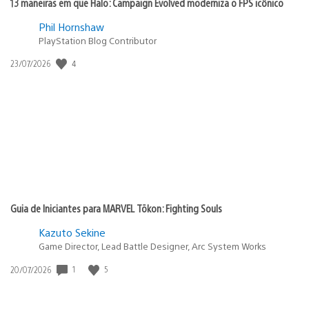
13 maneiras em que Halo: Campaign Evolved moderniza o FPS icônico
Phil Hornshaw
PlayStation Blog Contributor
4
Data
23/07/2026
de
publicação:
Guia de Iniciantes para MARVEL Tōkon: Fighting Souls
Kazuto Sekine
Game Director, Lead Battle Designer, Arc System Works
1
5
Data
20/07/2026
de
publicação: