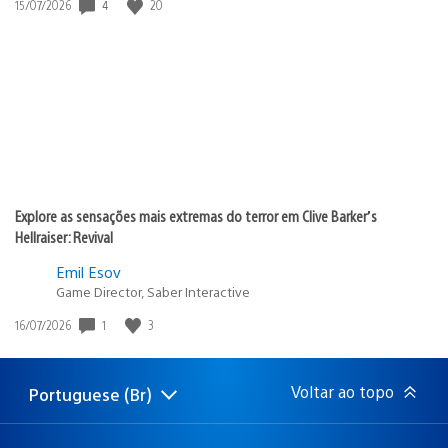
4
20
Data
15/07/2026
de
publicação:
Explore as sensações mais extremas do terror em Clive Barker’s
Hellraiser: Revival
Emil Esov
Game Director, Saber Interactive
1
3
Data
16/07/2026
de
publicação:
Voltar ao topo
Portuguese (Br)
Selecione
Região
uma
atual:
região