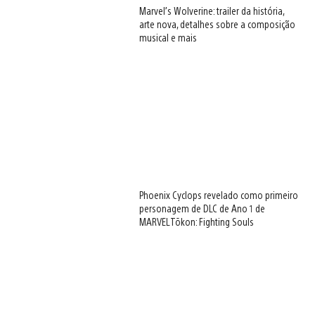
Marvel’s Wolverine: trailer da história,
arte nova, detalhes sobre a composição
musical e mais
Phoenix Cyclops revelado como primeiro
personagem de DLC de Ano 1 de
MARVEL Tōkon: Fighting Souls