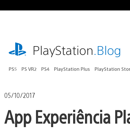
Ir
para
o
conteúdo
playstation.com
PlayStation
.Blog
PS5
PS VR2
PS4
PlayStation Plus
PlayStation Sto
05/10/2017
App Experiência Pl