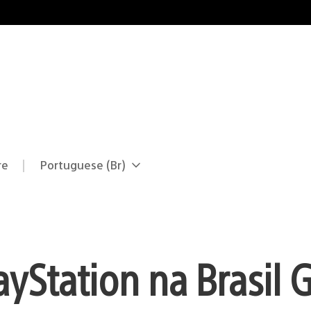
re
Portuguese (Br)
Selecione
Região
uma
atual:
região
ayStation na Brasil