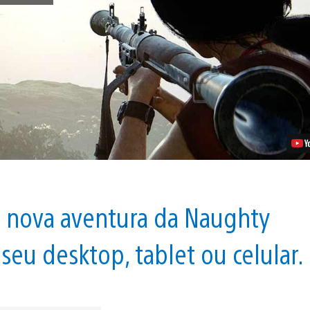
Lost
Legacy
–
Trailer
de
Lançamento,
Galeria
de
Telas
de
Fundo
Vídeo
s nova aventura da Naughty
eu desktop, tablet ou celular.