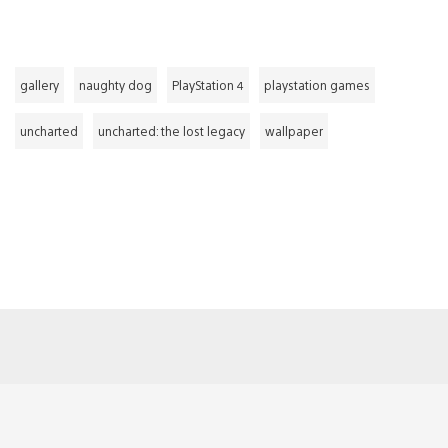
gallery
naughty dog
PlayStation 4
playstation games
uncharted
uncharted: the lost legacy
wallpaper