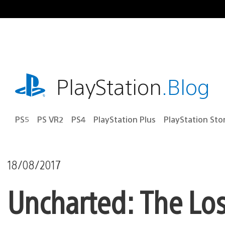
Ir
para
o
conteúdo
playstation.com
PlayStation
.Blog
PS5
PS VR2
PS4
PlayStation Plus
PlayStation Sto
18/08/2017
Uncharted: The Los