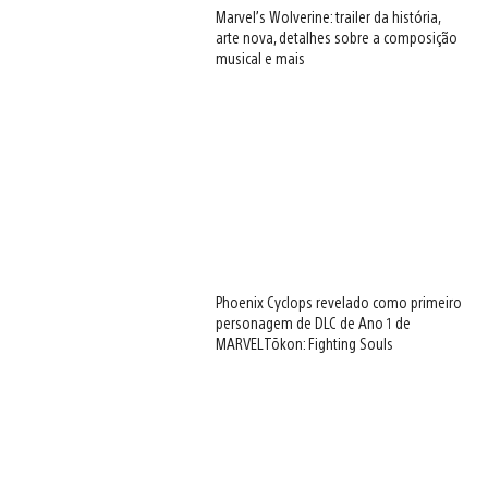
Marvel’s Wolverine: trailer da história,
arte nova, detalhes sobre a composição
musical e mais
Phoenix Cyclops revelado como primeiro
personagem de DLC de Ano 1 de
MARVEL Tōkon: Fighting Souls