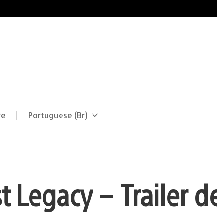
re
Portuguese (Br)
Selecione
Região
uma
atual:
região
t Legacy – Trailer d