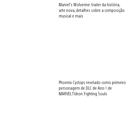
Marvel’s Wolverine: trailer da história,
arte nova, detalhes sobre a composição
musical e mais
Phoenix Cyclops revelado como primeiro
personagem de DLC de Ano 1 de
MARVEL Tōkon: Fighting Souls