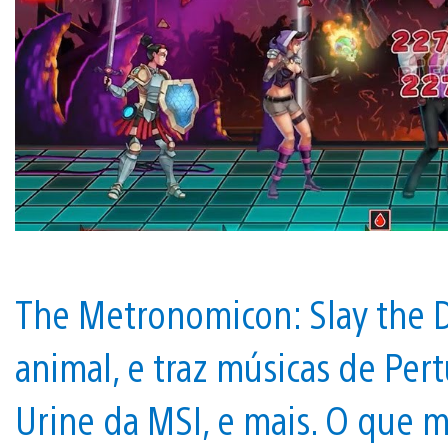
The Metronomicon: Slay the D
animal, e traz músicas de Per
Urine da MSI, e mais. O que m