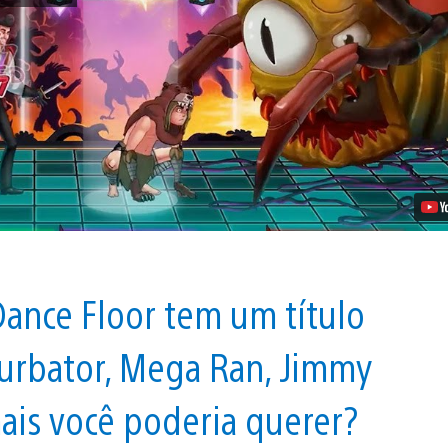
de
The
Metronomicon:
Aumente
o
Volume
do
seu
PS4
em
29
de
Agosto
Vídeo
ance Floor tem um título
turbator, Mega Ran, Jimmy
ais você poderia querer?