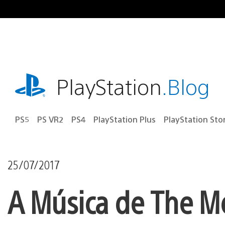
Ir
para
o
conteúdo
playstation.com
PlayStation
.Blog
PS5
PS VR2
PS4
PlayStation Plus
PlayStation Sto
25/07/2017
A Música de The 