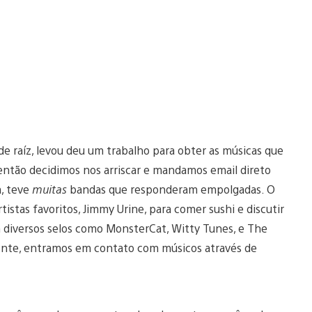
e de raíz, levou deu um trabalho para obter as músicas que
, então decidimos nos arriscar e mandamos email direto
a, teve
muitas
bandas que responderam empolgadas. O
stas favoritos, Jimmy Urine, para comer sushi e discutir
m diversos selos como MonsterCat, Witty Tunes, e The
mente, entramos em contato com músicos através de