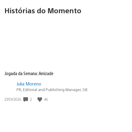
Histórias do Momento
Jogada da Semana: Amizade
Julia Moreno
PR, Editorial and Publishing Manager, SIE
2
46
Data
27/07/2026
de
publicação: