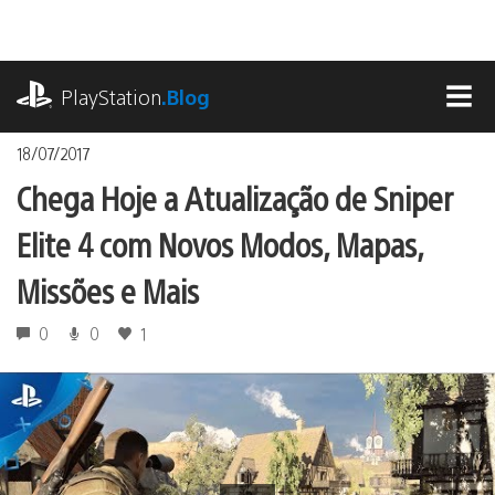
Ir
para
o
playstation.com
conteúdo
PlayStation
.Blog
MEN
18/07/2017
Chega Hoje a Atualização de Sniper
Elite 4 com Novos Modos, Mapas,
Missões e Mais
0
0
1