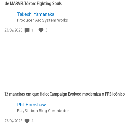
de MARVEL Tōkon: Fighting Souls
Takeshi Yamanaka
Producer, Arc System Works
1
3
Data
23/07/2026
de
publicação:
13 maneiras em que Halo: Campaign Evolved moderniza o FPS icônico
Phil Hornshaw
PlayStation Blog Contributor
4
Data
23/07/2026
de
publicação: