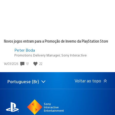
Novos jogos entram para a Promoção de Inverno da PlayStation Store
Peter Boda
Promotions Delivery Manager, Sony Interactive
17
22
Data
14/07/2026
de
publicação:
Voltar ao topo
Portuguese (Br)
Selecione
Região
uma
atual:
região
Sony
Interactive
Entertainment