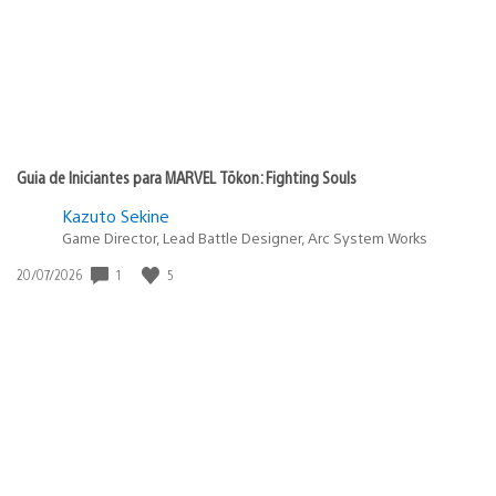
Guia de Iniciantes para MARVEL Tōkon: Fighting Souls
Kazuto Sekine
Game Director, Lead Battle Designer, Arc System Works
1
5
Data
20/07/2026
de
publicação: