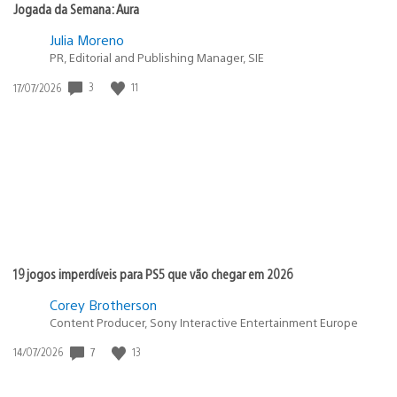
Jogada da Semana: Aura
Julia Moreno
PR, Editorial and Publishing Manager, SIE
3
11
Data
17/07/2026
de
publicação:
19 jogos imperdíveis para PS5 que vão chegar em 2026
Corey Brotherson
Content Producer, Sony Interactive Entertainment Europe
7
13
Data
14/07/2026
de
publicação: