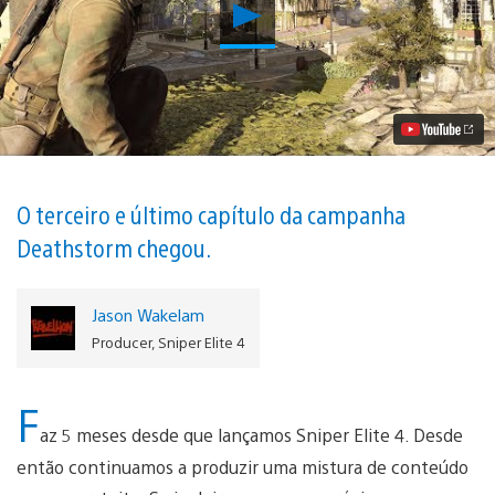
Reproduzir
Chega
Hoje
a
Atualização
de
Sniper
Elite
4
com
Novos
O terceiro e último capítulo da campanha
Modos,
Deathstorm chegou.
Mapas,
Missões
e
Mais
Jason Wakelam
Vídeo
Producer, Sniper Elite 4
F
az 5 meses desde que lançamos Sniper Elite 4. Desde
então continuamos a produzir uma mistura de conteúdo