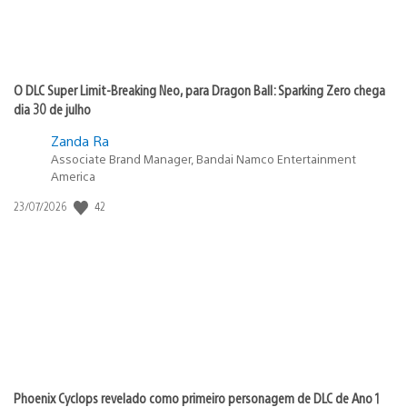
O DLC Super Limit-Breaking Neo, para Dragon Ball: Sparking Zero chega
dia 30 de julho
Zanda Ra
Associate Brand Manager, Bandai Namco Entertainment
America
42
Data
23/07/2026
de
publicação:
Phoenix Cyclops revelado como primeiro personagem de DLC de Ano 1