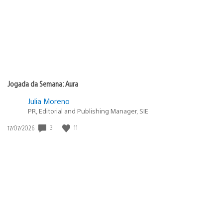
Jogada da Semana: Aura
Julia Moreno
PR, Editorial and Publishing Manager, SIE
3
11
Data
17/07/2026
de
publicação: