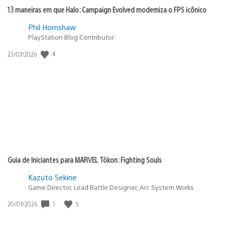
13 maneiras em que Halo: Campaign Evolved moderniza o FPS icônico
Phil Hornshaw
PlayStation Blog Contributor
4
Data
23/07/2026
de
publicação:
Guia de Iniciantes para MARVEL Tōkon: Fighting Souls
Kazuto Sekine
Game Director, Lead Battle Designer, Arc System Works
1
5
Data
20/07/2026
de
publicação: