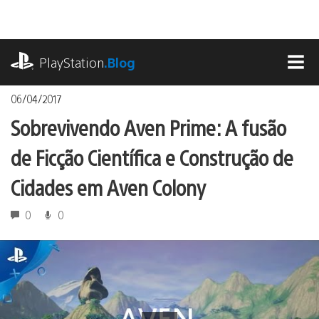
Ir
para
o
playstation.com
conteúdo
PlayStation
.Blog
MEN
06/04/2017
Sobrevivendo Aven Prime: A fusão
de Ficção Científica e Construção de
Cidades em Aven Colony
0
0