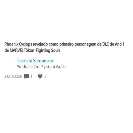
Phoenix Cyclops revelado como primeiro personagem de DLC de Ano 1
de MARVEL Tōkon: Fighting Souls
Takeshi Yamanaka
Producer, Arc System Works
1
3
Data
23/07/2026
de
publicação: