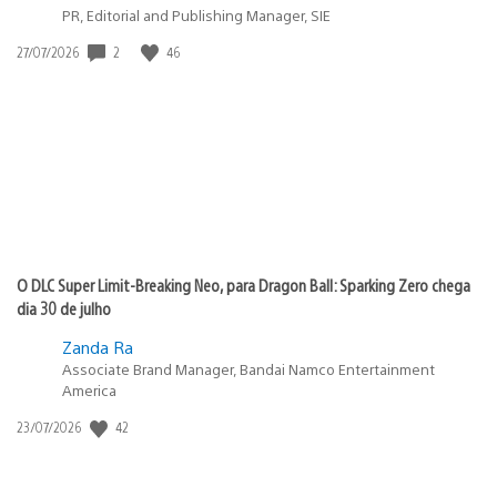
PR, Editorial and Publishing Manager, SIE
2
46
Data
27/07/2026
de
publicação:
O DLC Super Limit-Breaking Neo, para Dragon Ball: Sparking Zero chega
dia 30 de julho
Zanda Ra
Associate Brand Manager, Bandai Namco Entertainment
America
42
Data
23/07/2026
de
publicação: