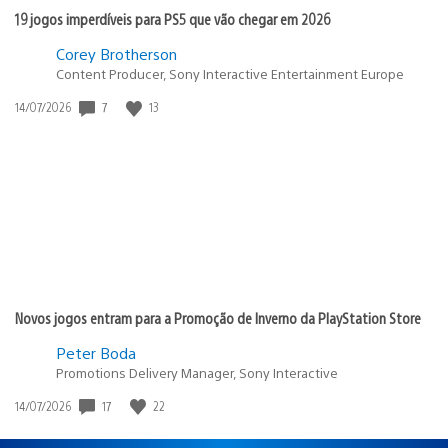
19 jogos imperdíveis para PS5 que vão chegar em 2026
Corey Brotherson
Content Producer, Sony Interactive Entertainment Europe
7
13
Data
14/07/2026
de
publicação:
Novos jogos entram para a Promoção de Inverno da PlayStation Store
Peter Boda
Promotions Delivery Manager, Sony Interactive
17
22
Data
14/07/2026
de
publicação: