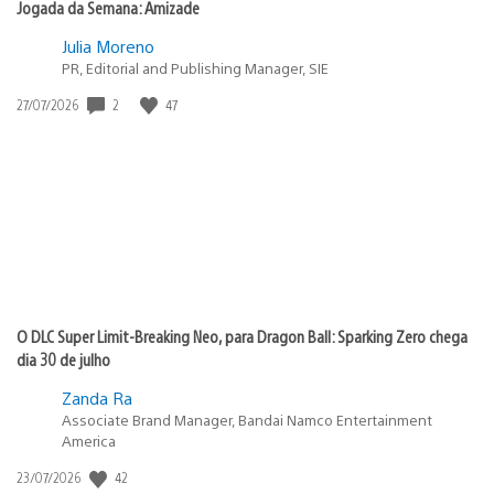
Jogada da Semana: Amizade
Julia Moreno
PR, Editorial and Publishing Manager, SIE
2
47
Data
27/07/2026
de
publicação:
O DLC Super Limit-Breaking Neo, para Dragon Ball: Sparking Zero chega
dia 30 de julho
Zanda Ra
Associate Brand Manager, Bandai Namco Entertainment
America
42
Data
23/07/2026