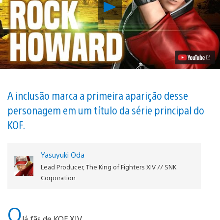
Reproduzir
Rock
Howard,
personagem
favorito
dos
fãs,
entra
para
os
lutadores
A inclusão marca a primeira aparição desse
de
personagem em um título da série principal do
King
of
KOF.
Fighters
XIV
Vídeo
Yasuyuki Oda
Lead Producer, The King of Fighters XIV // SNK
Corporation
O
lá fãs de KOF XIV,