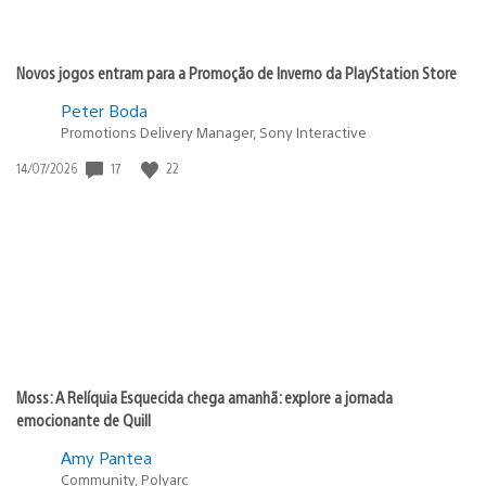
Novos jogos entram para a Promoção de Inverno da PlayStation Store
Peter Boda
Promotions Delivery Manager, Sony Interactive
17
22
Data
14/07/2026
de
publicação:
Moss: A Relíquia Esquecida chega amanhã: explore a jornada
emocionante de Quill
Amy Pantea
Community, Polyarc