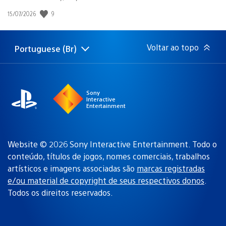
9
Data
15/07/2026
de
publicação:
Voltar ao topo
Portuguese (Br)
Selecione
Região
uma
atual:
região
Sony
Interactive
Entertainment
Website © 2026 Sony Interactive Entertainment. Todo o
conteúdo, títulos de jogos, nomes comerciais, trabalhos
artísticos e imagens associadas são
marcas registradas
e/ou material de copyright de seus respectivos donos
.
Todos os direitos reservados.