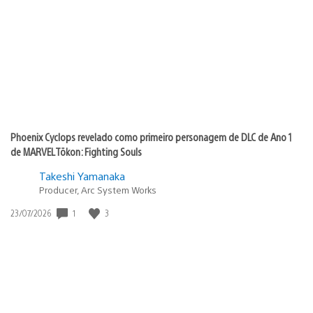
de
publicação:
Phoenix Cyclops revelado como primeiro personagem de DLC de Ano 1
de MARVEL Tōkon: Fighting Souls
Takeshi Yamanaka
Producer, Arc System Works
1
3
Data
23/07/2026
de
publicação: