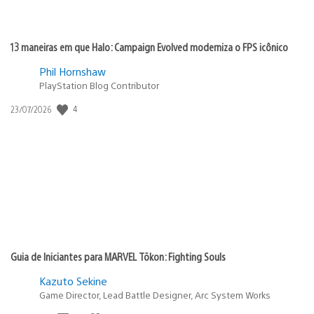
13 maneiras em que Halo: Campaign Evolved moderniza o FPS icônico
Phil Hornshaw
PlayStation Blog Contributor
4
Data
23/07/2026
de
publicação:
Guia de Iniciantes para MARVEL Tōkon: Fighting Souls
Kazuto Sekine
Game Director, Lead Battle Designer, Arc System Works