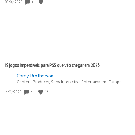
1
5
Data
20/07/2026
de
publicação:
19 jogos imperdíveis para PS5 que vão chegar em 2026
Corey Brotherson
Content Producer, Sony Interactive Entertainment Europe
8
13
Data
14/07/2026
de
publicação: