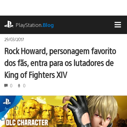
Ir
para
o
playstation.com
conteúdo
PlayStation
.Blog
MEN
29/03/2017
Rock Howard, personagem favorito
dos fãs, entra para os lutadores de
King of Fighters XIV
0
0