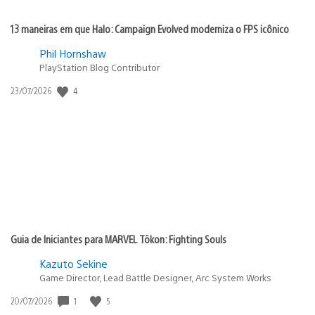
13 maneiras em que Halo: Campaign Evolved moderniza o FPS icônico
Phil Hornshaw
PlayStation Blog Contributor
4
Data
23/07/2026
de
publicação:
Guia de Iniciantes para MARVEL Tōkon: Fighting Souls
Kazuto Sekine
Game Director, Lead Battle Designer, Arc System Works
1
5
Data
20/07/2026
de