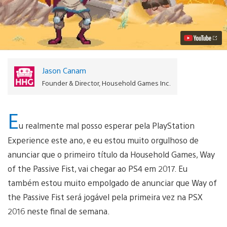
of
the
Passive
Fist
Chega
ao
PS4
em
Jason Canam
2017
Vídeo
Founder & Director, Household Games Inc.
E
u realmente mal posso esperar pela PlayStation
Experience este ano, e eu estou muito orgulhoso de
anunciar que o primeiro título da Household Games, Way
of the Passive Fist, vai chegar ao PS4 em 2017. Eu
também estou muito empolgado de anunciar que Way of
the Passive Fist será jogável pela primeira vez na PSX
2016 neste final de semana.