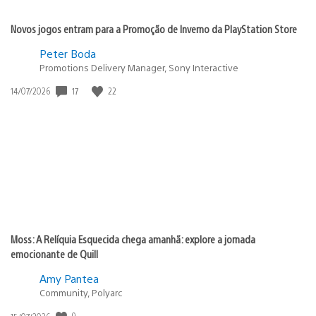
Novos jogos entram para a Promoção de Inverno da PlayStation Store
Peter Boda
Promotions Delivery Manager, Sony Interactive
17
22
Data
14/07/2026
de
publicação:
Moss: A Relíquia Esquecida chega amanhã: explore a jornada
emocionante de Quill
Amy Pantea
Community, Polyarc
9