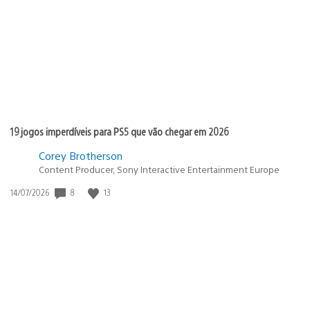
publicação:
19 jogos imperdíveis para PS5 que vão chegar em 2026
Corey Brotherson
Content Producer, Sony Interactive Entertainment Europe
8
13
Data
14/07/2026
de
publicação: