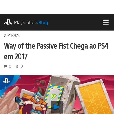
Ir
para
o
playstation.com
conteúdo
PlayStation
.Blog
MEN
28/11/2016
Way of the Passive Fist Chega ao PS4
em 2017
0
0
Reproduzir
Way