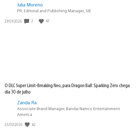
Julia Moreno
PR, Editorial and Publishing Manager, SIE
2
47
Data
27/07/2026
de
publicação:
O DLC Super Limit-Breaking Neo, para Dragon Ball: Sparking Zero chega
dia 30 de julho
Zanda Ra
Associate Brand Manager, Bandai Namco Entertainment
America
42
Data
23/07/2026
de
publicação: