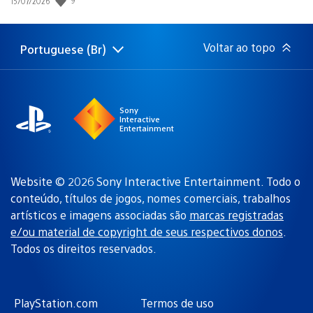
Data
15/07/2026
de
publicação:
Voltar ao topo
Portuguese (Br)
Selecione
Região
uma
atual:
região
Sony
Interactive
Entertainment
Website © 2026 Sony Interactive Entertainment. Todo o
conteúdo, títulos de jogos, nomes comerciais, trabalhos
artísticos e imagens associadas são
marcas registradas
e/ou material de copyright de seus respectivos donos
.
Todos os direitos reservados.
PlayStation.com
Termos de uso