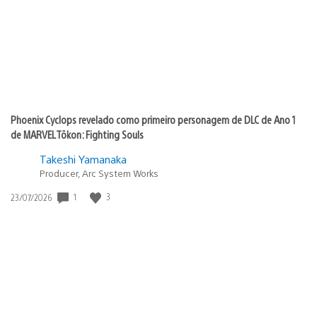
Phoenix Cyclops revelado como primeiro personagem de DLC de Ano 1
de MARVEL Tōkon: Fighting Souls
Takeshi Yamanaka
Producer, Arc System Works
1
3
Data
23/07/2026
de
publicação: