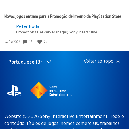
Novos jogos entram para a Promoção de Inverno da PlayStation Store
Peter Boda
Promotions Delivery Manager, Sony Interactive
17
22
Data
14/07/2026
de
publicação:
Voltar ao topo
Portuguese (Br)
Selecione
Região
uma
atual:
região
Sony
Interactive
Entertainment
Website © 2026 Sony Interactive Entertainment. Todo o
conteúdo, títulos de jogos, nomes comerciais, trabalhos