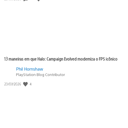
de
publicação:
13 maneiras em que Halo: Campaign Evolved moderniza o FPS icônico
Phil Hornshaw
PlayStation Blog Contributor
4
Data
23/07/2026
de
publicação: