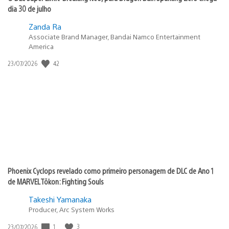
dia 30 de julho
Zanda Ra
Associate Brand Manager, Bandai Namco Entertainment
America
42
Data
23/07/2026
de
publicação:
Phoenix Cyclops revelado como primeiro personagem de DLC de Ano 1
de MARVEL Tōkon: Fighting Souls
Takeshi Yamanaka
Producer, Arc System Works
1
3
Data
23/07/2026