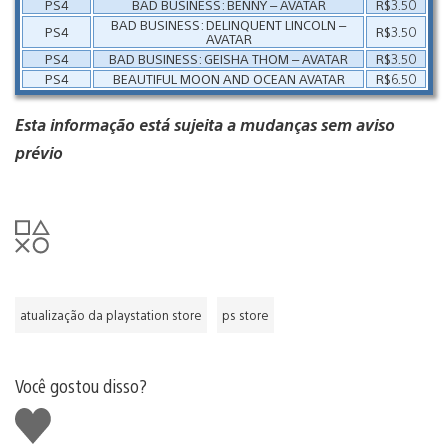
PS4
BAD BUSINESS: BENNY – AVATAR
R$3.50
BAD BUSINESS: DELINQUENT LINCOLN –
PS4
R$3.50
AVATAR
PS4
BAD BUSINESS: GEISHA THOM – AVATAR
R$3.50
PS4
BEAUTIFUL MOON AND OCEAN AVATAR
R$6.50
Esta informação está sujeita a mudanças sem aviso
prévio
atualização da playstation store
ps store
Você gostou disso?
Curtir