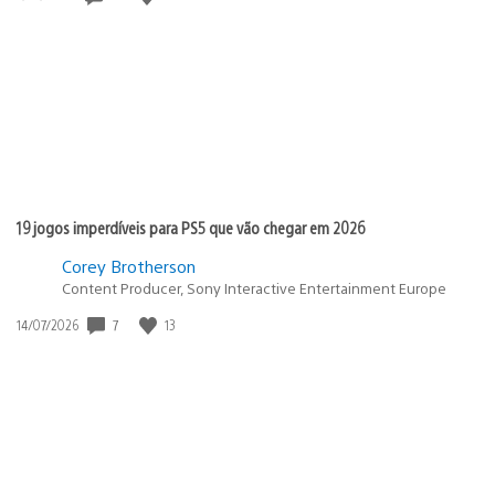
de
publicação:
19 jogos imperdíveis para PS5 que vão chegar em 2026
Corey Brotherson
Content Producer, Sony Interactive Entertainment Europe
7
13
Data
14/07/2026
de
publicação: