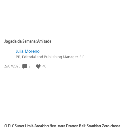
Jogada da Semana: Amizade
Julia Moreno
PR, Editorial and Publishing Manager, SIE
2
46
Data
27/07/2026
de
publicação:
O DLC Super Limit-Breaking Neo, para Dragon Ball: Sparking Zero chega