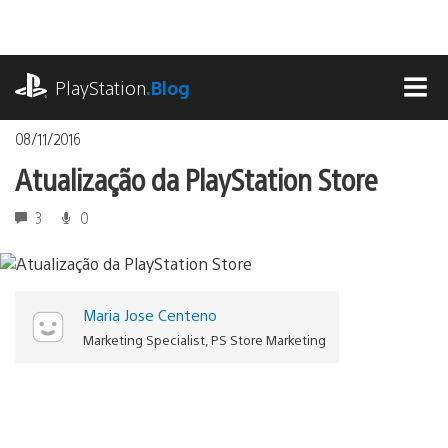
Ir
para
o
playstation.com
conteúdo
PlayStation
.Blog
MEN
08/11/2016
Atualização da PlayStation Store
3
0
Maria Jose Centeno
Marketing Specialist, PS Store Marketing