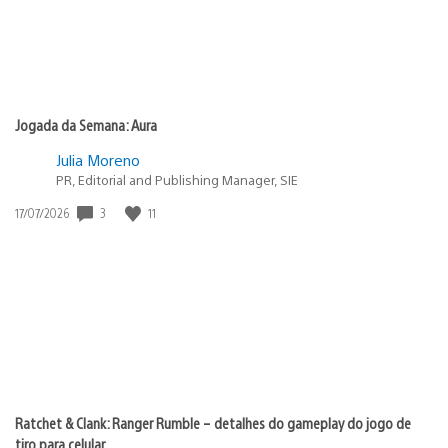
Jogada da Semana: Aura
Julia Moreno
PR, Editorial and Publishing Manager, SIE
3
11
Data
17/07/2026
de
publicação:
Ratchet & Clank: Ranger Rumble – detalhes do gameplay do jogo de
tiro para celular