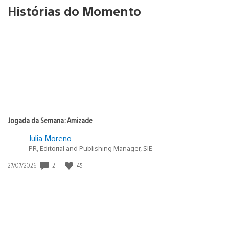
Histórias do Momento
Jogada da Semana: Amizade
Julia Moreno
PR, Editorial and Publishing Manager, SIE
2
45
Data
27/07/2026
de
publicação: