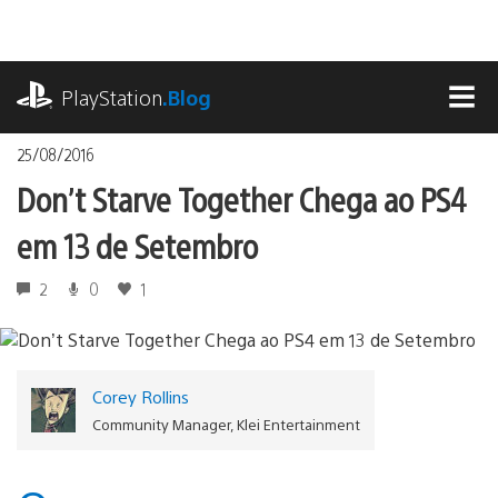
Ir
para
o
playstation.com
conteúdo
PlayStation
.Blog
MEN
25/08/2016
Don’t Starve Together Chega ao PS4
em 13 de Setembro
2
0
1
Corey Rollins
Community Manager, Klei Entertainment