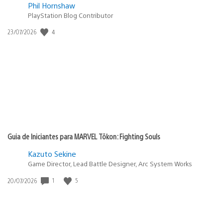
Phil Hornshaw
PlayStation Blog Contributor
4
Data
23/07/2026
de
publicação:
Guia de Iniciantes para MARVEL Tōkon: Fighting Souls
Kazuto Sekine
Game Director, Lead Battle Designer, Arc System Works
1
5
Data
20/07/2026
de
publicação: