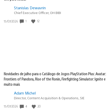
Stanislas Dewavrin
Chief Executive Officer, OH BIBI
1
12
Data
15/07/2026
de
publicação:
Novidades de julho para o Catálogo de Jogos PlayStation Plus: Avatar:
Frontiers of Pandora, Rise of the Ronin, Firefighting Simulator: Ignite e
muito mais
Adam Michel
Director, Content Acquisition & Operations, SIE
4
20
Data
15/07/2026
de