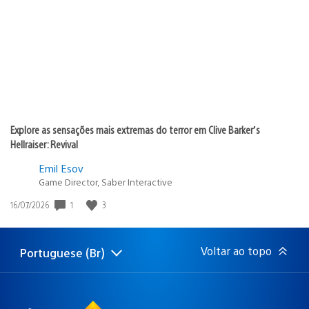
publicação:
Explore as sensações mais extremas do terror em Clive Barker’s
Hellraiser: Revival
Emil Esov
Game Director, Saber Interactive
1
3
Data
16/07/2026
de
publicação:
Voltar ao topo
Portuguese (Br)
Selecione
Região
uma
atual:
região