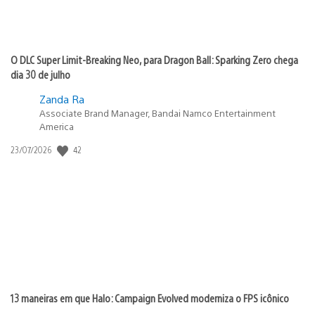
O DLC Super Limit-Breaking Neo, para Dragon Ball: Sparking Zero chega
dia 30 de julho
Zanda Ra
Associate Brand Manager, Bandai Namco Entertainment
America
42
Data
23/07/2026
de
publicação:
13 maneiras em que Halo: Campaign Evolved moderniza o FPS icônico