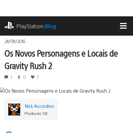
Ir
para
o
playstation.com
conteúdo
PlayStation
.Blog
MEN
24/08/2016
Os Novos Personagens e Locais de
Gravity Rush 2
1
0
1
Nick Accordino
Producer, SIE