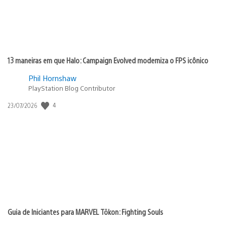
13 maneiras em que Halo: Campaign Evolved moderniza o FPS icônico
Phil Hornshaw
PlayStation Blog Contributor
4
Data
23/07/2026
de
publicação:
Guia de Iniciantes para MARVEL Tōkon: Fighting Souls