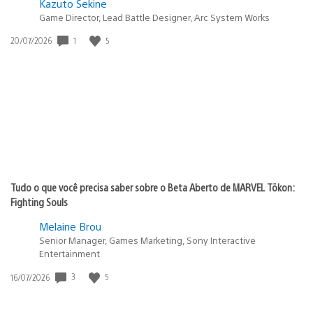
Kazuto Sekine
Game Director, Lead Battle Designer, Arc System Works
1
5
Data
20/07/2026
de
publicação:
Tudo o que você precisa saber sobre o Beta Aberto de MARVEL Tōkon:
Fighting Souls
Melaine Brou
Senior Manager, Games Marketing, Sony Interactive
Entertainment
3
5
Data
16/07/2026
de
publicação: