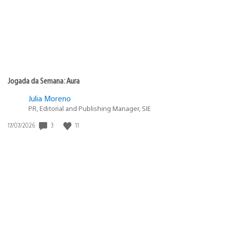
Jogada da Semana: Aura
Julia Moreno
PR, Editorial and Publishing Manager, SIE
3
11
Data
17/07/2026
de
publicação: