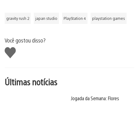
gravity rush 2
japan studio
PlayStation 4
playstation games
Você gostou disso?
Curtir
Últimas notícias
Jogada da Semana: Flores