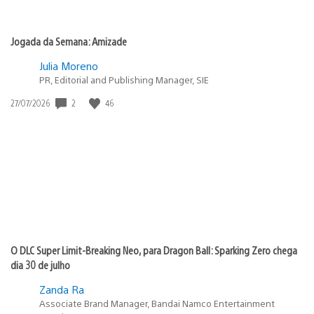
Jogada da Semana: Amizade
Julia Moreno
PR, Editorial and Publishing Manager, SIE
2
46
Data
27/07/2026
de
publicação:
O DLC Super Limit-Breaking Neo, para Dragon Ball: Sparking Zero chega
dia 30 de julho
Zanda Ra
Associate Brand Manager, Bandai Namco Entertainment