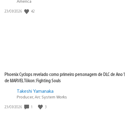
America
42
Data
23/07/2026
de
publicação:
Phoenix Cyclops revelado como primeiro personagem de DLC de Ano 1
de MARVEL Tōkon: Fighting Souls
Takeshi Yamanaka
Producer, Arc System Works
1
3
Data
23/07/2026
de
publicação: