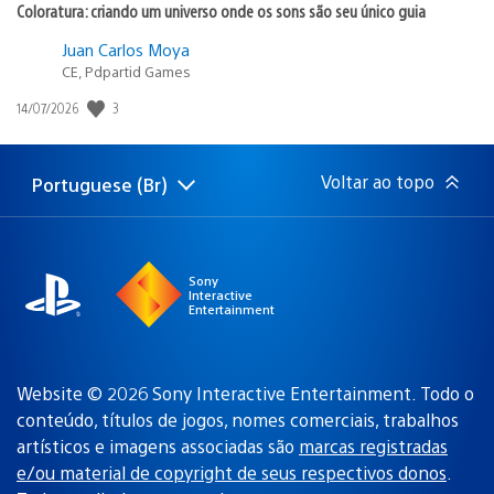
Coloratura: criando um universo onde os sons são seu único guia
Juan Carlos Moya
CE, Pdpartid Games
3
Data
14/07/2026
de
publicação:
Voltar ao topo
Portuguese (Br)
Selecione
Região
uma
atual:
região
Sony
Interactive
Entertainment
Website © 2026 Sony Interactive Entertainment. Todo o
conteúdo, títulos de jogos, nomes comerciais, trabalhos
artísticos e imagens associadas são
marcas registradas
e/ou material de copyright de seus respectivos donos
.