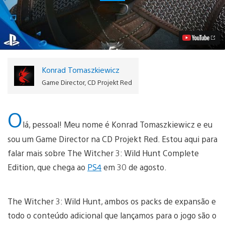
Witcher
3:
Wild
Hunt
Complete
Edition
Chega
em
Konrad Tomaszkiewicz
30
de
Game Director, CD Projekt Red
Agosto
Vídeo
O
lá, pessoal! Meu nome é Konrad Tomaszkiewicz e eu
sou um Game Director na CD Projekt Red. Estou aqui para
falar mais sobre The Witcher 3: Wild Hunt Complete
Edition, que chega ao
PS4
em 30 de agosto.
The Witcher 3: Wild Hunt, ambos os packs de expansão e
todo o conteúdo adicional que lançamos para o jogo são o