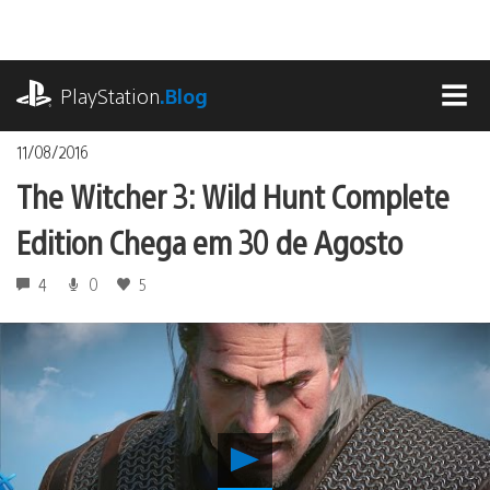
Ir
para
o
playstation.com
conteúdo
PlayStation
.Blog
MEN
11/08/2016
The Witcher 3: Wild Hunt Complete
Edition Chega em 30 de Agosto
4
0
5
Reproduzir
The