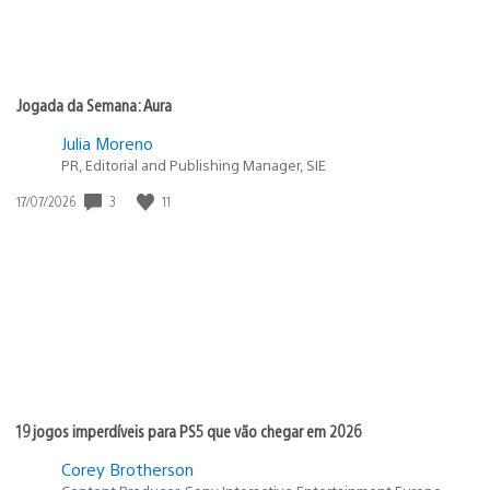
Jogada da Semana: Aura
Julia Moreno
PR, Editorial and Publishing Manager, SIE
3
11
Data
17/07/2026
de
publicação:
19 jogos imperdíveis para PS5 que vão chegar em 2026
Corey Brotherson