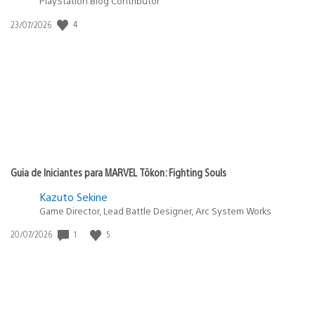
PlayStation Blog Contributor
4
Data
23/07/2026
de
publicação:
Guia de Iniciantes para MARVEL Tōkon: Fighting Souls
Kazuto Sekine
Game Director, Lead Battle Designer, Arc System Works
1
5
Data
20/07/2026
de
publicação: