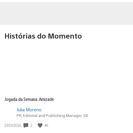
Histórias do Momento
Jogada da Semana: Amizade
Julia Moreno
PR, Editorial and Publishing Manager, SIE
2
46
Data
27/07/2026
de