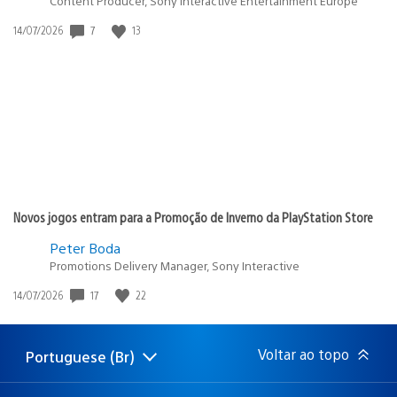
Content Producer, Sony Interactive Entertainment Europe
7
13
Data
14/07/2026
de
publicação:
Novos jogos entram para a Promoção de Inverno da PlayStation Store
Peter Boda
Promotions Delivery Manager, Sony Interactive
17
22
Data
14/07/2026
de
publicação:
Voltar ao topo
Portuguese (Br)
Selecione
Região
uma
atual:
região