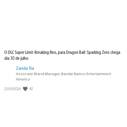
publicação:
O DLC Super Limit-Breaking Neo, para Dragon Ball: Sparking Zero chega
dia 30 de julho
Zanda Ra
Associate Brand Manager, Bandai Namco Entertainment
America
42
Data
23/07/2026
de
publicação: