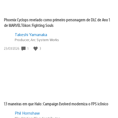
Phoenix Cyclops revelado como primeiro personagem de DLC de Ano 1
de MARVEL Tōkon: Fighting Souls
Takeshi Yamanaka
Producer, Arc System Works
1
3
Data
23/07/2026
de
publicação:
13 maneiras em que Halo: Campaign Evolved moderniza o FPS icônico
Phil Hornshaw