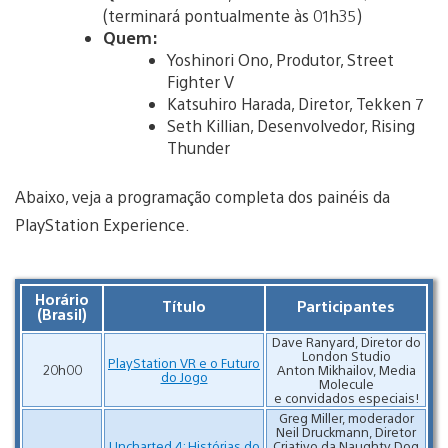
(terminará pontualmente às 01h35)
Quem:
Yoshinori Ono, Produtor, Street
Fighter V
Katsuhiro Harada, Diretor, Tekken 7
Seth Killian, Desenvolvedor, Rising
Thunder
Abaixo, veja a programação completa dos painéis da
PlayStation Experience.
Horário
Título
Participantes
(Brasil)
Dave Ranyard, Diretor do
London Studio
PlayStation VR e o Futuro
20h00
Anton Mikhailov, Media
do Jogo
Molecule
e convidados especiais!
Greg Miller, moderador
Neil Druckmann, Diretor
Uncharted 4: Histórias do
Criativo da Naughty Dog