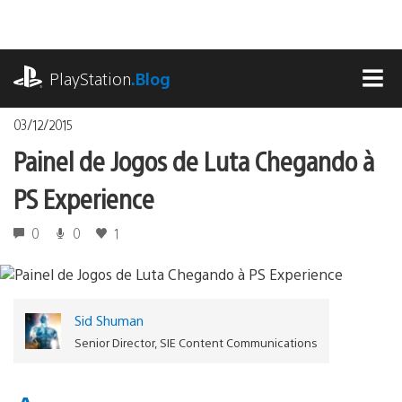
Ir
para
o
playstation.com
conteúdo
PlayStation
.Blog
MEN
03/12/2015
Painel de Jogos de Luta Chegando à
PS Experience
0
0
1
Sid Shuman
Senior Director, SIE Content Communications