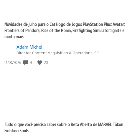
Novidades de julho para o Catálogo de Jogos PlayStation Plus: Avatar:
Frontiers of Pandora, Rise of the Ronin, Firefighting Simulator: Ignite e
muito mais
Adam Michel
Director, Content Acquisition & Operations, SIE
4
20
Data
15/07/2026
de
publicação:
Tudo o que você precisa saber sobre o Beta Aberto de MARVEL Tōkon:
Fighting Souls