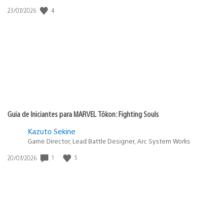
4
Data
23/07/2026
de
publicação:
Guia de Iniciantes para MARVEL Tōkon: Fighting Souls
Kazuto Sekine
Game Director, Lead Battle Designer, Arc System Works
1
5
Data
20/07/2026
de
publicação: