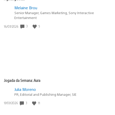
Melaine Brou
Senior Manager, Games Marketing, Sony Interactive
Entertainment
3
5
Data
16/07/2026
de
publicação:
Jogada da Semana: Aura
Julia Moreno
PR, Editorial and Publishing Manager, SIE
3
11
Data
17/07/2026
de
publicação: