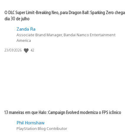
O DLC Super Limit-Breaking Neo, para Dragon Ball: Sparking Zero chega
dia 30 de julho
Zanda Ra
Associate Brand Manager, Bandai Namco Entertainment
America
42
Data
23/07/2026
de
publicação:
13 maneiras em que Halo: Campaign Evolved moderniza o FPS icônico
Phil Hornshaw
PlayStation Blog Contributor