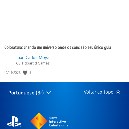
Coloratura: criando um universo onde os sons são seu único guia
Juan Carlos Moya
CE, Pdpartid Games
3
Data
14/07/2026
de
publicação:
Voltar ao topo
Portuguese (Br)
Selecione
Região
uma
atual:
região
Sony
Interactive
Entertainment