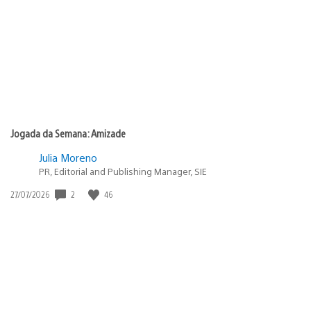
Jogada da Semana: Amizade
Julia Moreno
PR, Editorial and Publishing Manager, SIE
2
46
Data
27/07/2026
de
publicação: