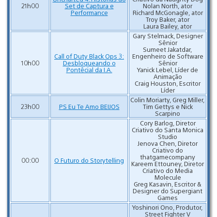
21h00
Set de Captura e
Nolan North, ator
Performance
Richard McGonagle, ator
Troy Baker, ator
Laura Bailey, ator
Gary Stelmack, Designer
Sênior
Sumeet Jakatdar,
Call of Duty Black Ops 3:
Engenheiro de Software
10h00
Desbloqueando o
Sênior
Pontêcial da I.A.
Yanick Lebel, Líder de
Animação
Craig Houston, Escritor
Líder
Colin Moriarty, Greg Miller,
23h00
PS Eu Te Amo BEIJOS
Tim Gettys e Nick
Scarpino
Cory Barlog, Diretor
Criativo do Santa Monica
Studio
Jenova Chen, Diretor
Criativo do
thatgamecompany
00:00
O Futuro do Storytelling
Kareem Ettouney, Diretor
Criativo do Media
Molecule
Greg Kasavin, Escritor &
Designer do Supergiant
Games
Yoshinori Ono, Produtor,
Street Fighter V