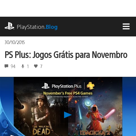
Ir
para
o
playstation.com
conteúdo
PlayStation
.Blog
MEN
30/10/2015
PS Plus: Jogos Grátis para Novembro
94
1
7
Reproduzir
PS
Plus:
Jogos
Grátis