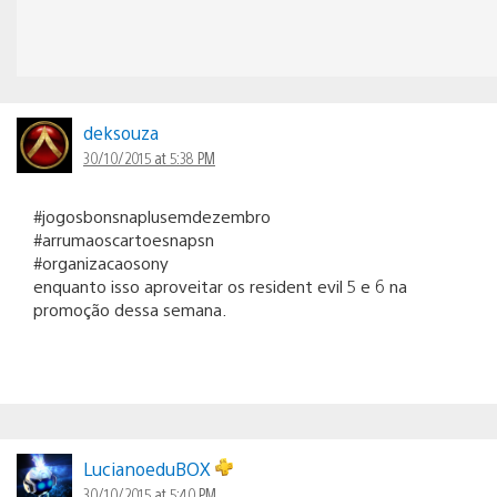
deksouza
30/10/2015 at 5:38 PM
#jogosbonsnaplusemdezembro
#arrumaoscartoesnapsn
#organizacaosony
enquanto isso aproveitar os resident evil 5 e 6 na
promoção dessa semana.
LucianoeduBOX
30/10/2015 at 5:40 PM