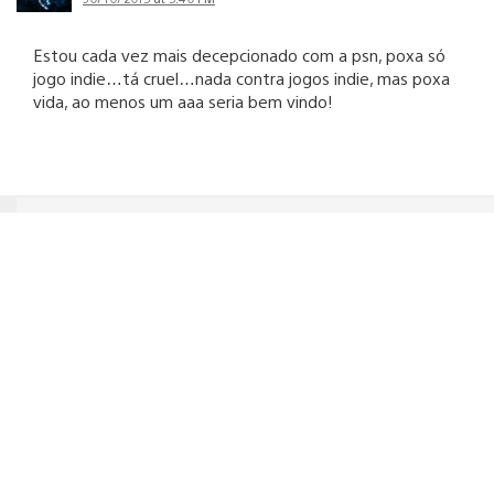
Estou cada vez mais decepcionado com a psn, poxa só
jogo indie…tá cruel…nada contra jogos indie, mas poxa
vida, ao menos um aaa seria bem vindo!
luiscsk
02/11/2015 at 1:40 PM
concordo, indie eu jogo no pc
MangyComic74
30/10/2015 at 5:49 PM