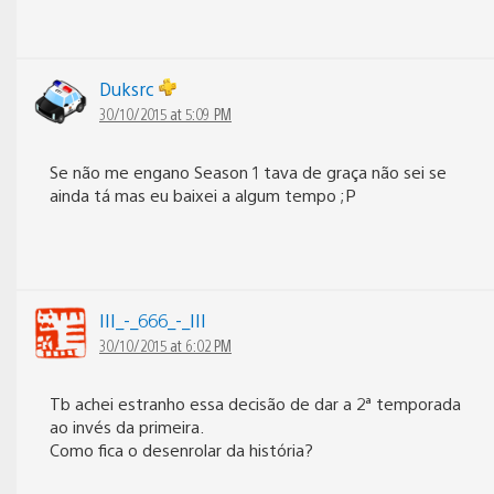
Duksrc
30/10/2015 at 5:09 PM
Se não me engano Season 1 tava de graça não sei se
ainda tá mas eu baixei a algum tempo ;P
III_-_666_-_III
30/10/2015 at 6:02 PM
Tb achei estranho essa decisão de dar a 2ª temporada
ao invés da primeira.
Como fica o desenrolar da história?