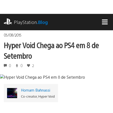
Ir
para
o
playstation.com
conteúdo
PlayStation
.Blog
MEN
05/08/2015
Hyper Void Chega ao PS4 em 8 de
Setembro
0
0
2
Homam Bahnassi
Co-creator, Hyper Void