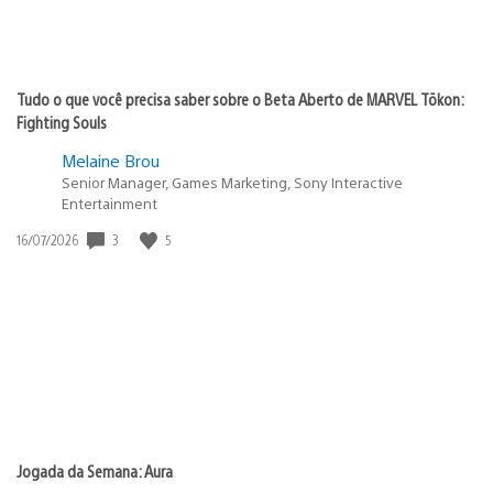
Tudo o que você precisa saber sobre o Beta Aberto de MARVEL Tōkon:
Fighting Souls
Melaine Brou
Senior Manager, Games Marketing, Sony Interactive
Entertainment
3
5
Data
16/07/2026
de
publicação:
Jogada da Semana: Aura