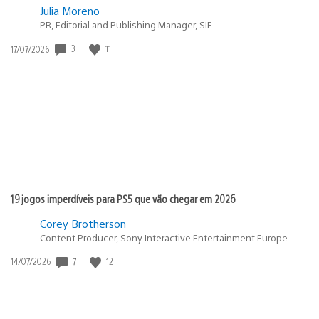
Julia Moreno
PR, Editorial and Publishing Manager, SIE
3
11
Data
17/07/2026
de
publicação:
19 jogos imperdíveis para PS5 que vão chegar em 2026
Corey Brotherson
Content Producer, Sony Interactive Entertainment Europe
7
12
Data
14/07/2026
de
publicação: