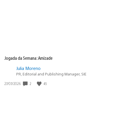
Jogada da Semana: Amizade
Julia Moreno
PR, Editorial and Publishing Manager, SIE
2
45
Data
27/07/2026
de
publicação: