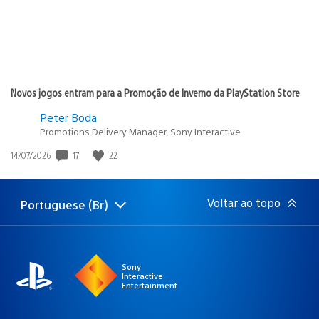
Novos jogos entram para a Promoção de Inverno da PlayStation Store
Peter Boda
Promotions Delivery Manager, Sony Interactive
17
22
Data
14/07/2026
de
publicação:
Voltar ao topo
Portuguese (Br)
Selecione
Região
uma
atual:
região
Sony
Interactive
Entertainment