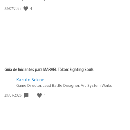
4
Data
23/07/2026
de
publicação:
Guia de Iniciantes para MARVEL Tōkon: Fighting Souls
Kazuto Sekine
Game Director, Lead Battle Designer, Arc System Works
1
5
Data
20/07/2026
de
publicação: