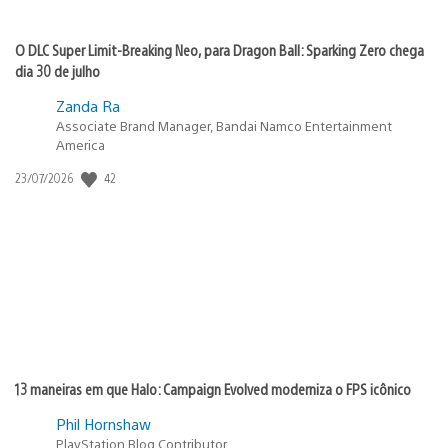
O DLC Super Limit-Breaking Neo, para Dragon Ball: Sparking Zero chega
dia 30 de julho
Zanda Ra
Associate Brand Manager, Bandai Namco Entertainment
America
42
Data
23/07/2026
de
publicação:
13 maneiras em que Halo: Campaign Evolved moderniza o FPS icônico
Phil Hornshaw
PlayStation Blog Contributor