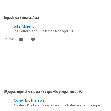
Jogada da Semana: Aura
Julia Moreno
PR, Editorial and Publishing Manager, SIE
3
11
Data
17/07/2026
de
publicação:
19 jogos imperdíveis para PS5 que vão chegar em 2026
Corey Brotherson
Content Producer, Sony Interactive Entertainment Europe