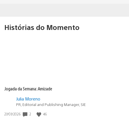
Histórias do Momento
Jogada da Semana: Amizade
Julia Moreno
PR, Editorial and Publishing Manager, SIE
2
46
Data
27/07/2026
de
publicação: