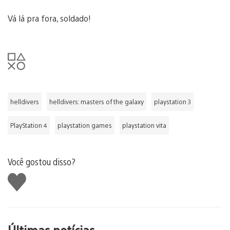
Vá lá pra fora, soldado!
helldivers
helldivers: masters of the galaxy
playstation 3
PlayStation 4
playstation games
playstation vita
Você gostou disso?
Curtir