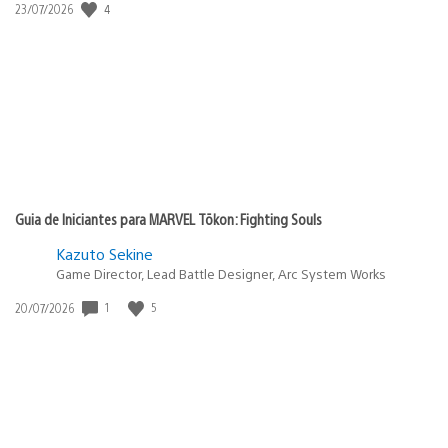
4
Data
23/07/2026
de
publicação:
Guia de Iniciantes para MARVEL Tōkon: Fighting Souls
Kazuto Sekine
Game Director, Lead Battle Designer, Arc System Works
1
5
Data
20/07/2026
de
publicação: