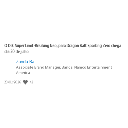
O DLC Super Limit-Breaking Neo, para Dragon Ball: Sparking Zero chega
dia 30 de julho
Zanda Ra
Associate Brand Manager, Bandai Namco Entertainment
America
42
Data
23/07/2026
de
publicação: