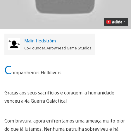
Masters
of
the
Galaxy
Sai
Hoje
Vídeo
Malin Hedström
Co-Founder, Arrowhead Game Studios
C
ompanheiros Helldivers,
Graças aos seus sacrifícios e coragem, a humanidade
venceu a 4a Guerra Galáctica!
Com bravura, agora enfrentamos uma ameaça muito pior
do que já lutamos. Nenhuma patrulha sobreviveu e há