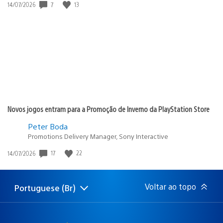
7
13
Data
14/07/2026
de
publicação:
Novos jogos entram para a Promoção de Inverno da PlayStation Store
Peter Boda
Promotions Delivery Manager, Sony Interactive
17
22
Data
14/07/2026
de
publicação:
Voltar ao topo
Portuguese (Br)
Selecione
Região
uma
atual:
região