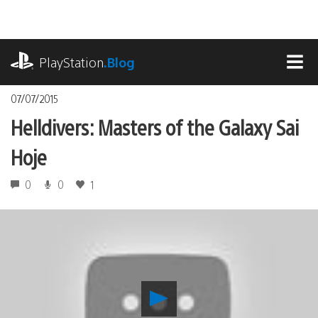
Ir
para
o
playstation.com
conteúdo
PlayStation
.Blog
MEN
07/07/2015
Helldivers: Masters of the Galaxy Sai
Hoje
0
0
1
Reproduzir
Helldivers: