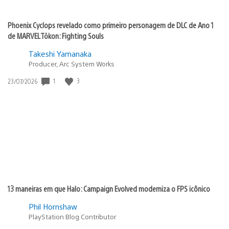
Phoenix Cyclops revelado como primeiro personagem de DLC de Ano 1
de MARVEL Tōkon: Fighting Souls
Takeshi Yamanaka
Producer, Arc System Works
1
3
Data
23/07/2026
de
publicação:
13 maneiras em que Halo: Campaign Evolved moderniza o FPS icônico
Phil Hornshaw
PlayStation Blog Contributor