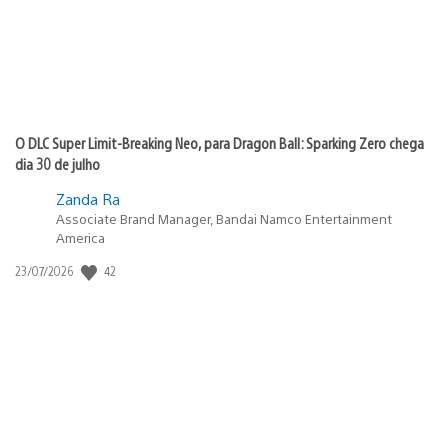
O DLC Super Limit-Breaking Neo, para Dragon Ball: Sparking Zero chega
dia 30 de julho
Zanda Ra
Associate Brand Manager, Bandai Namco Entertainment
America
42
Data
23/07/2026
de
publicação: