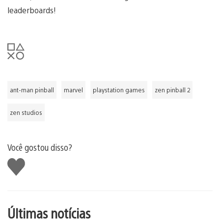
leaderboards!
ant-man pinball
marvel
playstation games
zen pinball 2
zen studios
Você gostou disso?
Curtir
Últimas notícias