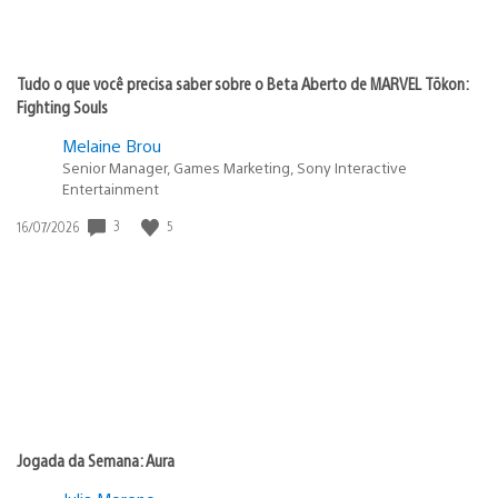
Tudo o que você precisa saber sobre o Beta Aberto de MARVEL Tōkon:
Fighting Souls
Melaine Brou
Senior Manager, Games Marketing, Sony Interactive
Entertainment
3
5
Data
16/07/2026
de
publicação:
Jogada da Semana: Aura