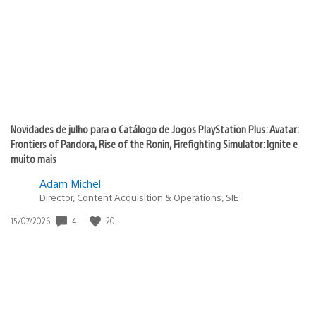
publicação:
Novidades de julho para o Catálogo de Jogos PlayStation Plus: Avatar:
Frontiers of Pandora, Rise of the Ronin, Firefighting Simulator: Ignite e
muito mais
Adam Michel
Director, Content Acquisition & Operations, SIE
4
20
Data
15/07/2026
de
publicação: