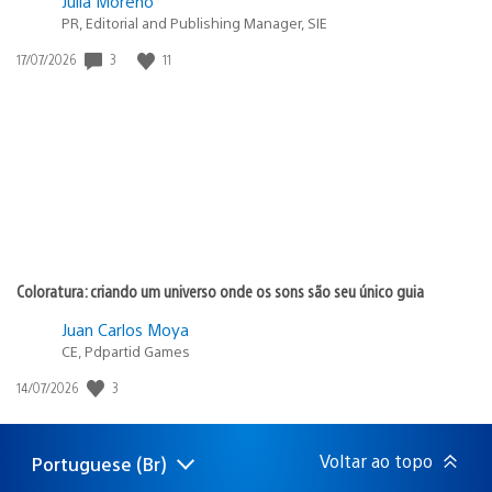
Julia Moreno
PR, Editorial and Publishing Manager, SIE
3
11
Data
17/07/2026
de
publicação:
Coloratura: criando um universo onde os sons são seu único guia
Juan Carlos Moya
CE, Pdpartid Games
3
Data
14/07/2026
de
publicação:
Voltar ao topo
Portuguese (Br)
Selecione
Região
uma
atual: