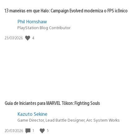
13 maneiras em que Halo: Campaign Evolved moderniza o FPS icônico
Phil Hornshaw
PlayStation Blog Contributor
4
Data
23/07/2026
de
publicação:
Guia de Iniciantes para MARVEL Tōkon: Fighting Souls
Kazuto Sekine
Game Director, Lead Battle Designer, Arc System Works
1
5
Data
20/07/2026
de