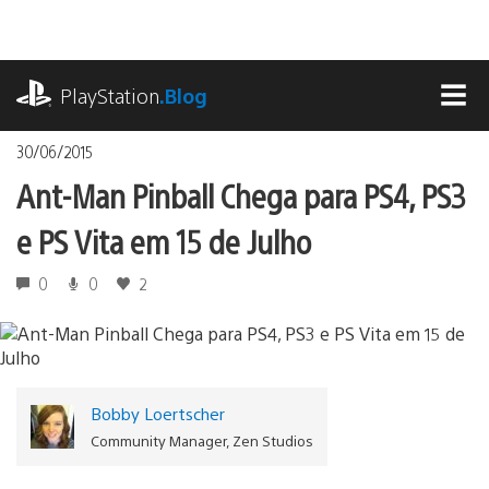
Ir
para
o
playstation.com
conteúdo
PlayStation
.Blog
MEN
30/06/2015
Ant-Man Pinball Chega para PS4, PS3
e PS Vita em 15 de Julho
0
0
2
Bobby Loertscher
Community Manager, Zen Studios