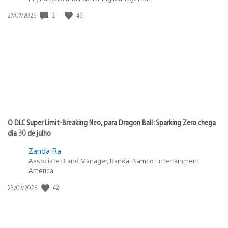
2
46
Data
27/07/2026
de
publicação:
O DLC Super Limit-Breaking Neo, para Dragon Ball: Sparking Zero chega
dia 30 de julho
Zanda Ra
Associate Brand Manager, Bandai Namco Entertainment
America
42
Data
23/07/2026
de
publicação: