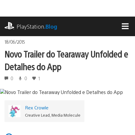
Ir
para
o
playstation.com
conteúdo
PlayStation
.Blog
MEN
18/06/2015
Novo Trailer do Tearaway Unfolded e
Detalhes do App
0
0
1
Rex Crowle
Creative Lead, Media Molecule