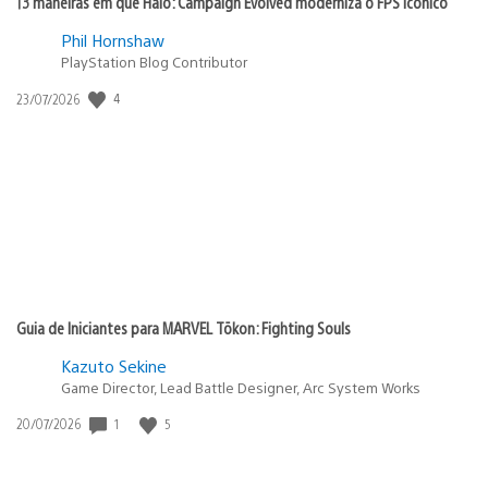
13 maneiras em que Halo: Campaign Evolved moderniza o FPS icônico
Phil Hornshaw
PlayStation Blog Contributor
4
Data
23/07/2026
de
publicação:
Guia de Iniciantes para MARVEL Tōkon: Fighting Souls
Kazuto Sekine
Game Director, Lead Battle Designer, Arc System Works
1
5
Data
20/07/2026
de
publicação: