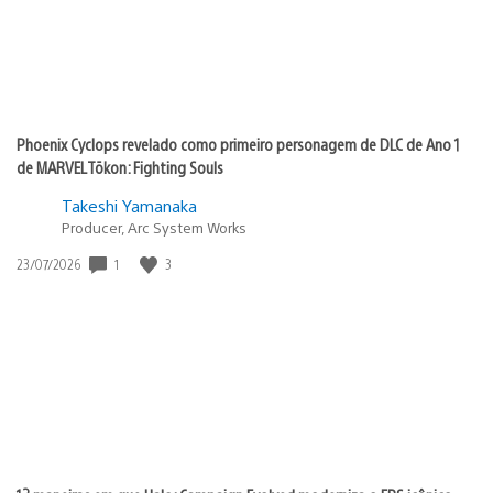
Phoenix Cyclops revelado como primeiro personagem de DLC de Ano 1
de MARVEL Tōkon: Fighting Souls
Takeshi Yamanaka
Producer, Arc System Works
1
3
Data
23/07/2026
de
publicação: