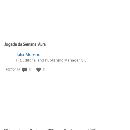
Jogada da Semana: Aura
Julia Moreno
PR, Editorial and Publishing Manager, SIE
3
11
Data
17/07/2026
de
publicação: