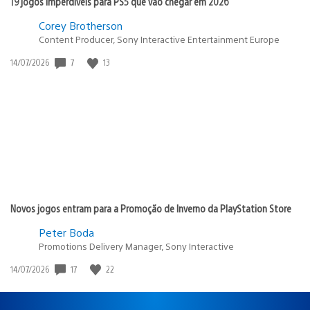
19 jogos imperdíveis para PS5 que vão chegar em 2026
Corey Brotherson
Content Producer, Sony Interactive Entertainment Europe
7
13
Data
14/07/2026
de
publicação:
Novos jogos entram para a Promoção de Inverno da PlayStation Store
Peter Boda
Promotions Delivery Manager, Sony Interactive
17
22
Data
14/07/2026
de
publicação: