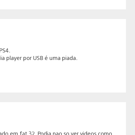
PS4.
a player por USB é uma piada.
o em fat 32. Podia nao so ver videos como