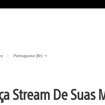
re
Portuguese (Br)
Selecione
Região
uma
atual:
região
aça Stream De Suas 