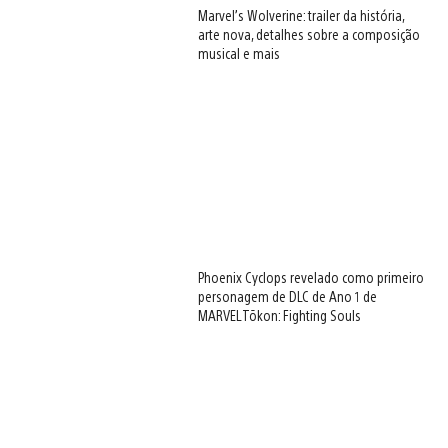
Marvel’s Wolverine: trailer da história,
arte nova, detalhes sobre a composição
musical e mais
Phoenix Cyclops revelado como primeiro
personagem de DLC de Ano 1 de
MARVEL Tōkon: Fighting Souls