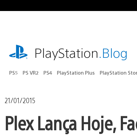
Ir
para
o
conteúdo
playstation.com
PlayStation
.Blog
PS5
PS VR2
PS4
PlayStation Plus
PlayStation Sto
21/01/2015
Plex Lança Hoje, F