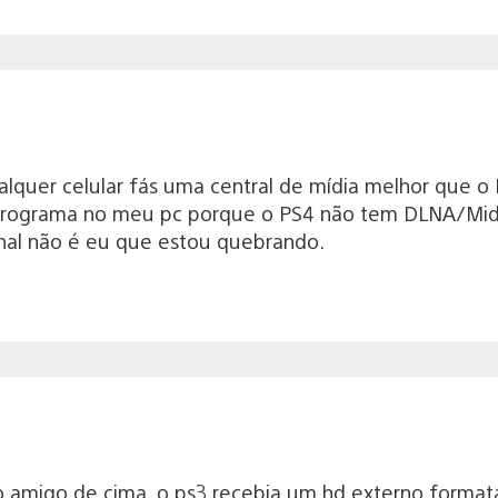
lquer celular fás uma central de mídia melhor que o 
programa no meu pc porque o PS4 não tem DLNA/Midi
final não é eu que estou quebrando.
migo de cima, o ps3 recebia um hd externo formatad