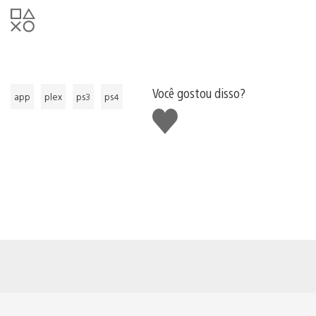
Você gostou disso?
app
plex
ps3
ps4
Curtir