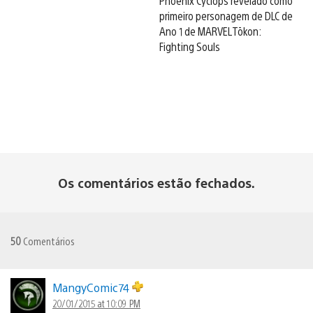
Phoenix Cyclops revelado como
primeiro personagem de DLC de
Ano 1 de MARVEL Tōkon:
Fighting Souls
Os comentários estão fechados.
50
Comentários
MangyComic74
20/01/2015 at 10:09 PM