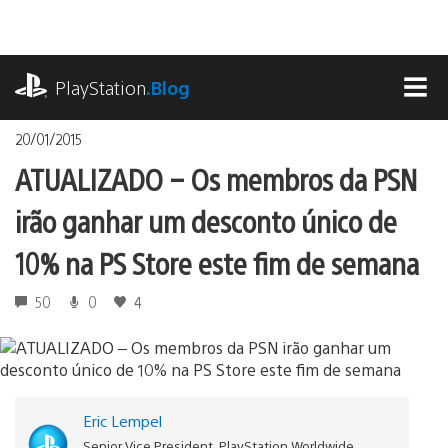
Ir
para
o
playstation.com
conteúdo
PlayStation
.Blog
MEN
20/01/2015
ATUALIZADO – Os membros da PSN
irão ganhar um desconto único de
10% na PS Store este fim de semana
50
0
4
Eric Lempel
Senior Vice President, PlayStation Worldwide