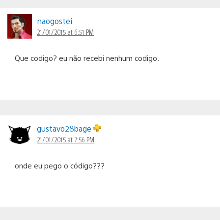
naogostei
21/01/2015 at 6:51 PM
Que codigo? eu não recebi nenhum codigo.
gustavo28bage
21/01/2015 at 7:56 PM
onde eu pego o código???