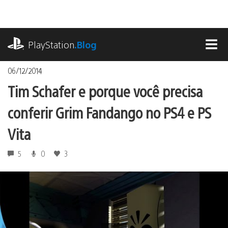
Ir
para
o
playstation.com
conteúdo
PlayStation
.Blog
MEN
06/12/2014
Tim Schafer e porque você precisa
conferir Grim Fandango no PS4 e PS
Vita
5
0
3