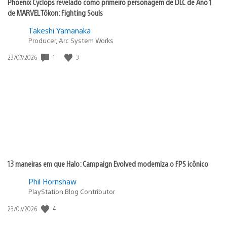
Phoenix Cyclops revelado como primeiro personagem de DLC de Ano 1
de MARVEL Tōkon: Fighting Souls
Takeshi Yamanaka
Producer, Arc System Works
1
3
Data
23/07/2026
de
publicação:
13 maneiras em que Halo: Campaign Evolved moderniza o FPS icônico
Phil Hornshaw
PlayStation Blog Contributor
4
Data
23/07/2026
de
publicação: