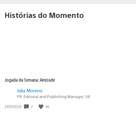
Histórias do Momento
Jogada da Semana: Amizade
Julia Moreno
PR, Editorial and Publishing Manager, SIE
2
46
Data
27/07/2026
de
publicação: