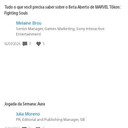
Tudo o que você precisa saber sobre o Beta Aberto de MARVEL Tōkon:
Fighting Souls
Melaine Brou
Senior Manager, Games Marketing, Sony Interactive
Entertainment
3
5
Data
16/07/2026
de
publicação:
Jogada da Semana: Aura
Julia Moreno
PR, Editorial and Publishing Manager, SIE