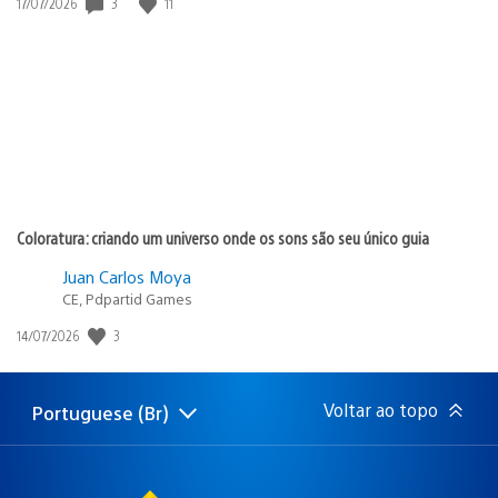
3
11
Data
17/07/2026
de
publicação:
Coloratura: criando um universo onde os sons são seu único guia
Juan Carlos Moya
CE, Pdpartid Games
3
Data
14/07/2026
de
publicação:
Voltar ao topo
Portuguese (Br)
Selecione
Região
uma
atual:
região