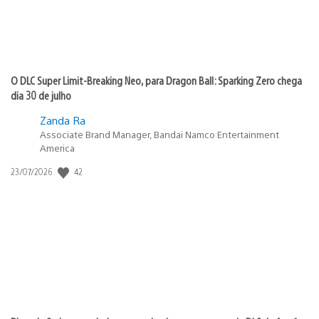
O DLC Super Limit-Breaking Neo, para Dragon Ball: Sparking Zero chega
dia 30 de julho
Zanda Ra
Associate Brand Manager, Bandai Namco Entertainment
America
42
Data
23/07/2026
de
publicação: