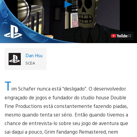
Reproduzir
Tim
Schafer
e
porque
você
precisa
conferir
Grim
Fandango
Dan Hsu
no
PS4
SCEA
e
PS
Vita
T
Vídeo
im Schafer nunca está “desligado”. O desenvolvedor
engraçado de jogos e fundador do studio house Double
Fine Productions está constantemente fazendo piadas,
mesmo quando tenta ser sério. Então quando tivemos a
chance de entrevista-lo sobre seu jogo de aventura que
sai daqui a pouco, Grim Fandango Remastered, nem