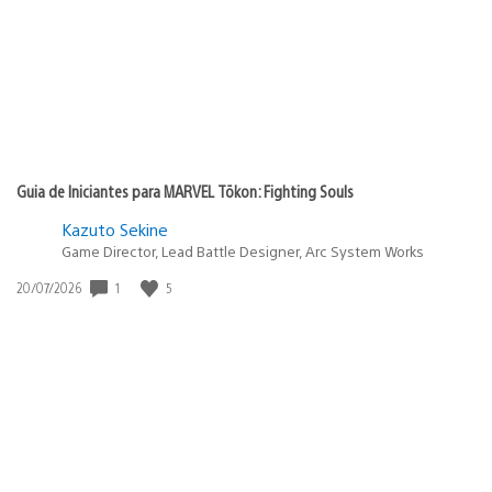
Guia de Iniciantes para MARVEL Tōkon: Fighting Souls
Kazuto Sekine
Game Director, Lead Battle Designer, Arc System Works
1
5
Data
20/07/2026
de
publicação: