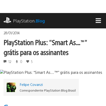
Ir
para
o
playstation.com
conteúdo
PlayStation
.Blog
MEN
28/01/2014
PlayStation Plus: “Smart As…™”
grátis para os assinantes
12
0
5
Felipe Covanzi
Correspondente PlayStation Blog Brasil