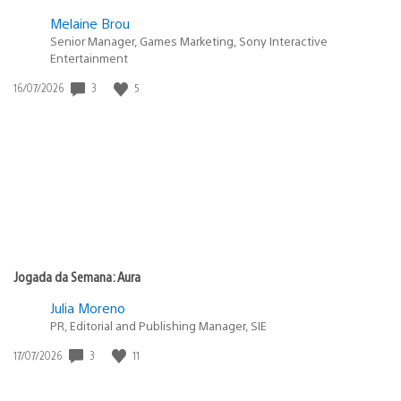
Melaine Brou
Senior Manager, Games Marketing, Sony Interactive
Entertainment
3
5
Data
16/07/2026
de
publicação:
Jogada da Semana: Aura
Julia Moreno
PR, Editorial and Publishing Manager, SIE
3
11
Data
17/07/2026
de
publicação: