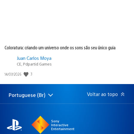
Coloratura: criando um universo onde os sons são seu único guia
Juan Carlos Moya
CE, Pdpartid Games
3
Data
14/07/2026
de
publicação:
Voltar ao topo
Portuguese (Br)
Selecione
Região
uma
atual:
região
Sony
Interactive
Entertainment