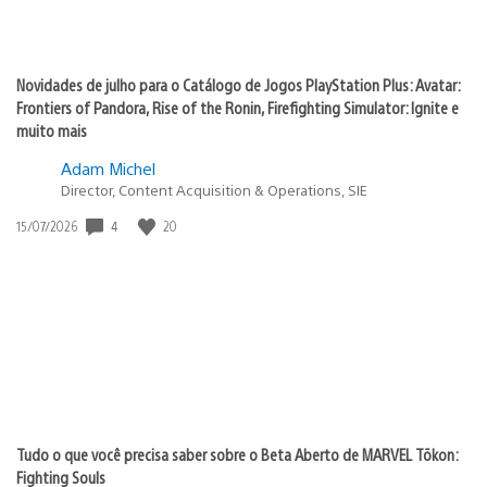
Novidades de julho para o Catálogo de Jogos PlayStation Plus: Avatar:
Frontiers of Pandora, Rise of the Ronin, Firefighting Simulator: Ignite e
muito mais
Adam Michel
Director, Content Acquisition & Operations, SIE
4
20
Data
15/07/2026
de
publicação:
Tudo o que você precisa saber sobre o Beta Aberto de MARVEL Tōkon:
Fighting Souls