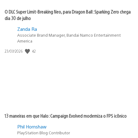
O DLC Super Limit-Breaking Neo, para Dragon Ball: Sparking Zero chega
dia 30 de julho
Zanda Ra
Associate Brand Manager, Bandai Namco Entertainment
America
42
Data
23/07/2026
de
publicação:
13 maneiras em que Halo: Campaign Evolved moderniza o FPS icônico
Phil Hornshaw
PlayStation Blog Contributor