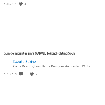
4
Data
23/07/2026
de
publicação:
Guia de Iniciantes para MARVEL Tōkon: Fighting Souls
Kazuto Sekine
Game Director, Lead Battle Designer, Arc System Works
1
5
Data
20/07/2026
de
publicação: