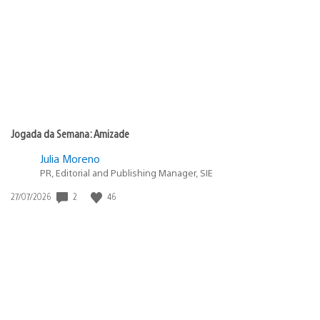
Jogada da Semana: Amizade
Julia Moreno
PR, Editorial and Publishing Manager, SIE
2
46
Data
27/07/2026
de
publicação: