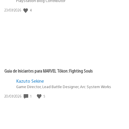
PlayStation Blog Contributor
4
Data
23/07/2026
de
publicação:
Guia de Iniciantes para MARVEL Tōkon: Fighting Souls
Kazuto Sekine
Game Director, Lead Battle Designer, Arc System Works
1
5
Data
20/07/2026
de
publicação: