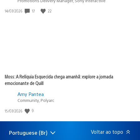
Promotions Delivery Manager, Sony Interactive
17
22
Data
14/07/2026
de
publicação:
Moss: A Relíquia Esquecida chega amanhã: explore a jornada
emocionante de Quill
Amy Pantea
Community, Polyarc
9
Data
15/07/2026
de
publicação:
Voltar ao topo
Portuguese (Br)
Selecione
Região
uma
atual: