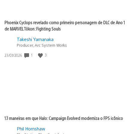
Phoenix Cyclops revelado como primeiro personagem de DLC de Ano 1
de MARVEL Tōkon: Fighting Souls
Takeshi Yamanaka
Producer, Arc System Works
1
3
Data
23/07/2026
de
publicação:
13 maneiras em que Halo: Campaign Evolved moderniza o FPS icônico
Phil Hornshaw