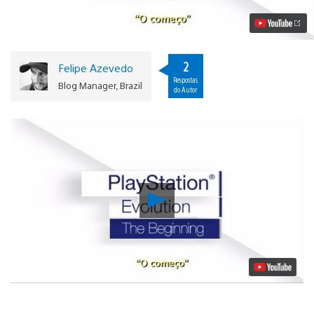
O
Começo
Vídeo
2
Felipe Azevedo
Respostas
Blog Manager, Brazil
do Autor
Reproduzir
Vídeo