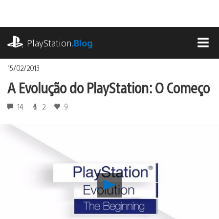
Ir
para
o
playstation.com
conteúdo
PlayStation
.Blog
MEN
15/02/2013
A Evolução do PlayStation: O Começo
14
2
9
Reproduzir
A
Evolução
do
PlayStation: