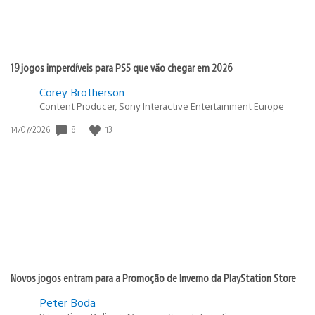
19 jogos imperdíveis para PS5 que vão chegar em 2026
Corey Brotherson
Content Producer, Sony Interactive Entertainment Europe
8
13
Data
14/07/2026
de
publicação:
Novos jogos entram para a Promoção de Inverno da PlayStation Store
Peter Boda