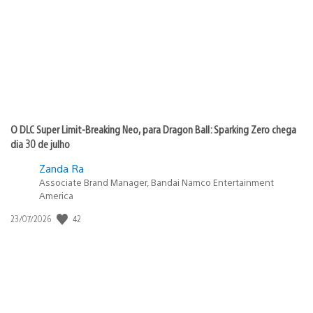
publicação:
O DLC Super Limit-Breaking Neo, para Dragon Ball: Sparking Zero chega
dia 30 de julho
Zanda Ra
Associate Brand Manager, Bandai Namco Entertainment
America
42
Data
23/07/2026
de
publicação: