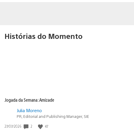
Histórias do Momento
Jogada da Semana: Amizade
Julia Moreno
PR, Editorial and Publishing Manager, SIE
2
47
Data
27/07/2026
de