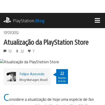
Ir
para
o
playstation.com
conteúdo
PlayStation
.Blog
MEN
17/07/2012
Atualização da PlayStation Store
72
22
7
22
Felipe Azevedo
Respostas
Blog Manager, Brazil
do Autor
C
onsidere a atualização de hoje uma espécie de
fan