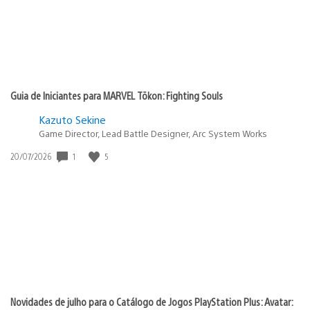
Guia de Iniciantes para MARVEL Tōkon: Fighting Souls
Kazuto Sekine
Game Director, Lead Battle Designer, Arc System Works
Data
1
5
20/07/2026
de
publicação:
Novidades de julho para o Catálogo de Jogos PlayStation Plus: Avatar: