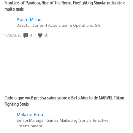
Frontiers of Pandora, Rise of the Ronin, Firefighting Simulator: Ignite e
muito mais
Adam Michel
Director, Content Acquisition & Operations, SIE
Data
4
20
15/07/2026
de
publicação:
Tudo o que você precisa saber sobre o Beta Aberto de MARVEL Tōkon:
Fighting Souls
Melaine Brou
Senior Manager, Games Marketing, Sony Interactive
Entertainment