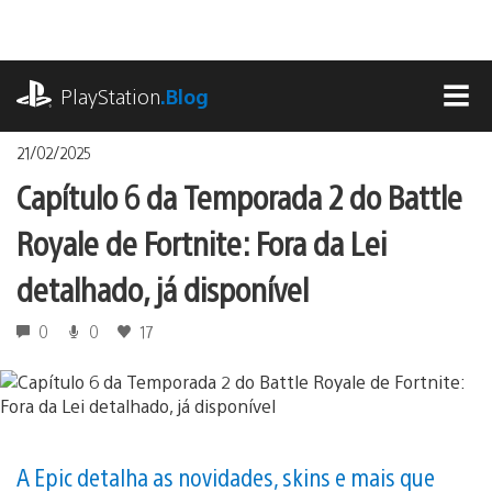
Ir
para
o
playstation.com
conteúdo
PlayStation
.Blog
MEN
21/02/2025
Capítulo 6 da Temporada 2 do Battle
Royale de Fortnite: Fora da Lei
detalhado, já disponível
0
0
17
A Epic detalha as novidades, skins e mais que