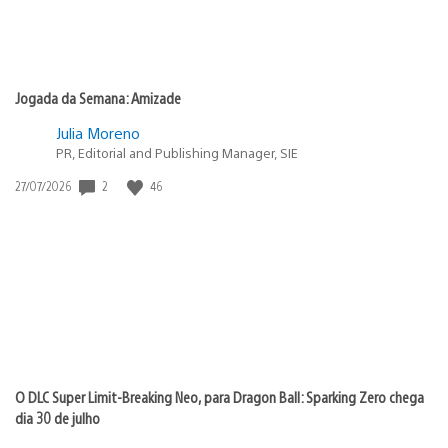
Jogada da Semana: Amizade
Julia Moreno
PR, Editorial and Publishing Manager, SIE
Data
2
46
27/07/2026
de
publicação:
O DLC Super Limit-Breaking Neo, para Dragon Ball: Sparking Zero chega
dia 30 de julho