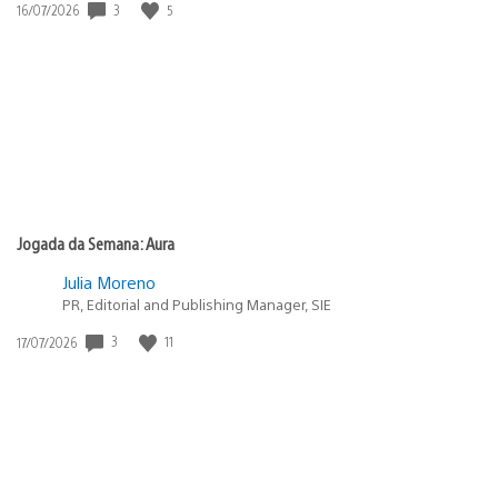
Data
3
5
16/07/2026
de
publicação:
Jogada da Semana: Aura
Julia Moreno
PR, Editorial and Publishing Manager, SIE
Data
3
11
17/07/2026
de
publicação: