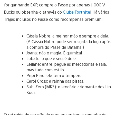
for ganhando EXP, compre o Passe por apenas 1.000 V-
Bucks ou obtenha-o através do
Clube Fortnite
! Há vários
Trajes inclusos no Passe como recompensa premium:
Cássia Nobre: a melhor mão é sempre a dela.
(A Cássia Nobre pode ser resgatada logo após
a compra do Passe de Batalha!)
Joana: não é magia. É química!
Lobato: o que é seu, é dele.
Leilane: entre, pegue as mercadorias e saia,
mas tudo com estilo.
Pepi Pino: ele tem o tempero.
Carol Cross: a rainha das pistas.
Sub-Zero (MK3): o lendário criomante dos Lin
Kuei.
O rei caído do coração de ouro encontrou o caminho de