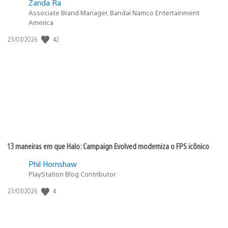
Zanda Ra
Associate Brand Manager, Bandai Namco Entertainment
America
Data
42
23/07/2026
de
publicação:
13 maneiras em que Halo: Campaign Evolved moderniza o FPS icônico
Phil Hornshaw
PlayStation Blog Contributor
Data
4
23/07/2026
de
publicação: