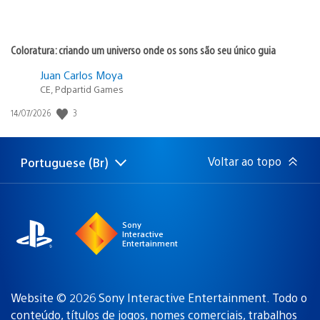
Coloratura: criando um universo onde os sons são seu único guia
Juan Carlos Moya
CE, Pdpartid Games
Data
3
14/07/2026
de
publicação:
Voltar ao topo
Portuguese (Br)
Selecione
Região
uma
atual:
região
Sony
Interactive
Entertainment
Website © 2026 Sony Interactive Entertainment. Todo o
conteúdo, títulos de jogos, nomes comerciais, trabalhos