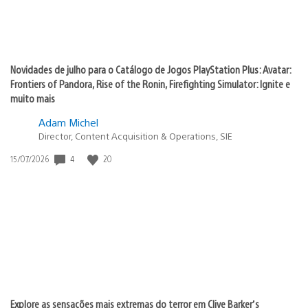
Novidades de julho para o Catálogo de Jogos PlayStation Plus: Avatar:
Frontiers of Pandora, Rise of the Ronin, Firefighting Simulator: Ignite e
muito mais
Adam Michel
Director, Content Acquisition & Operations, SIE
Data
4
20
15/07/2026
de
publicação:
Explore as sensações mais extremas do terror em Clive Barker’s