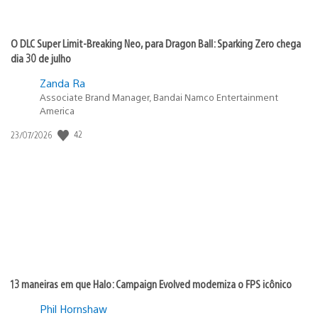
O DLC Super Limit-Breaking Neo, para Dragon Ball: Sparking Zero chega
dia 30 de julho
Zanda Ra
Associate Brand Manager, Bandai Namco Entertainment
America
Data
42
23/07/2026
de
publicação:
13 maneiras em que Halo: Campaign Evolved moderniza o FPS icônico
Phil Hornshaw