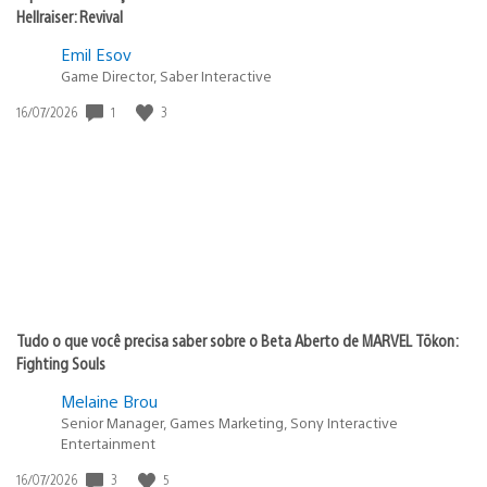
Hellraiser: Revival
Emil Esov
Game Director, Saber Interactive
Data
1
3
16/07/2026
de
publicação:
Tudo o que você precisa saber sobre o Beta Aberto de MARVEL Tōkon:
Fighting Souls
Melaine Brou
Senior Manager, Games Marketing, Sony Interactive
Entertainment
Data
3
5
16/07/2026