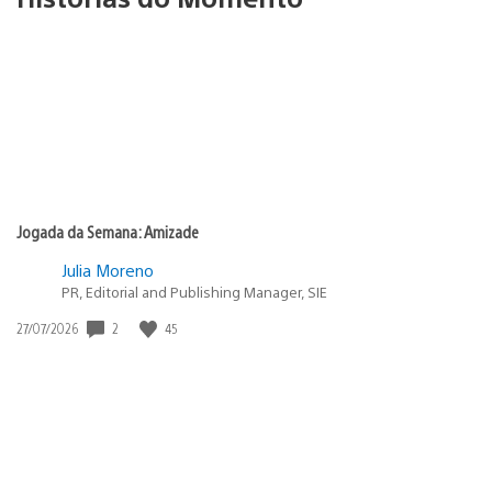
Jogada da Semana: Amizade
Julia Moreno
PR, Editorial and Publishing Manager, SIE
Data
2
45
27/07/2026
de
publicação: