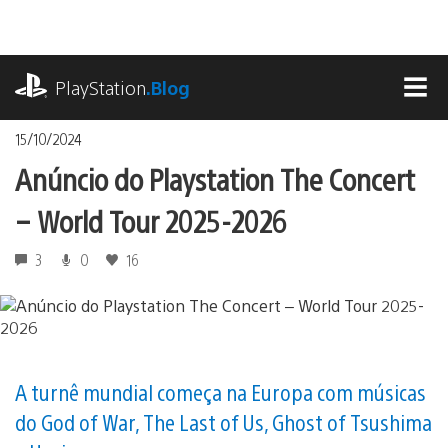
Ir
para
o
playstation.com
conteúdo
PlayStation
.Blog
MEN
15/10/2024
Anúncio do Playstation The Concert
– World Tour 2025-2026
3
0
16
A turnê mundial começa na Europa com músicas
do God of War, The Last of Us, Ghost of Tsushima