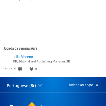
de
publicação:
Jogada da Semana: Aura
Julia Moreno
PR, Editorial and Publishing Manager, SIE
Data
3
11
17/07/2026
de
publicação:
Voltar ao topo
Portuguese (Br)
Selecione
Região
uma
atual:
região