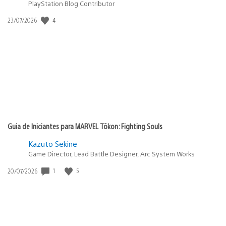
PlayStation Blog Contributor
Data
4
23/07/2026
de
publicação:
Guia de Iniciantes para MARVEL Tōkon: Fighting Souls
Kazuto Sekine
Game Director, Lead Battle Designer, Arc System Works
Data
1
5
20/07/2026
de
publicação: