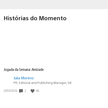
Histórias do Momento
Jogada da Semana: Amizade
Julia Moreno
PR, Editorial and Publishing Manager, SIE
Data
2
46
27/07/2026
de
publicação: