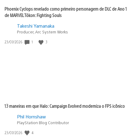
Phoenix Cyclops revelado como primeiro personagem de DLC de Ano 1
de MARVEL Tōkon: Fighting Souls
Takeshi Yamanaka
Producer, Arc System Works
Data
1
3
23/07/2026
de
publicação:
13 maneiras em que Halo: Campaign Evolved moderniza o FPS icônico
Phil Hornshaw
PlayStation Blog Contributor
Data
4
23/07/2026