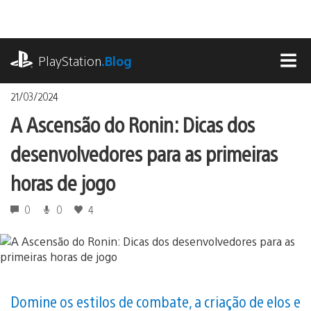
Ir
para
o
playstation.com
conteúdo
PlayStation
.Blog
MEN
21/03/2024
A Ascensão do Ronin: Dicas dos
desenvolvedores para as primeiras
horas de jogo
0
0
4
Domine os estilos de combate, a criação de elos e