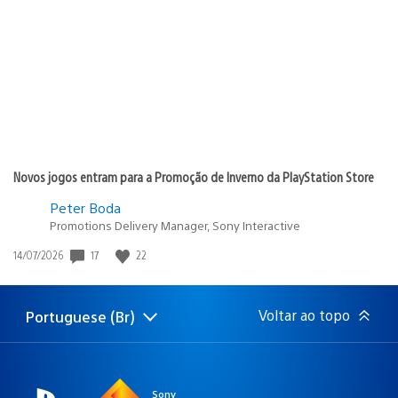
de
publicação:
Novos jogos entram para a Promoção de Inverno da PlayStation Store
Peter Boda
Promotions Delivery Manager, Sony Interactive
Data
17
22
14/07/2026
de
publicação:
Voltar ao topo
Portuguese (Br)
Selecione
Região
uma
atual:
região
Sony