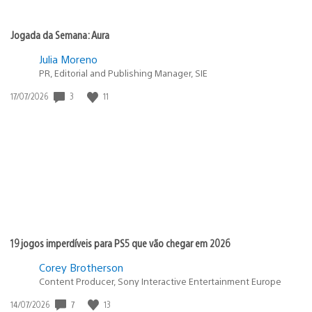
Jogada da Semana: Aura
Julia Moreno
PR, Editorial and Publishing Manager, SIE
Data
3
11
17/07/2026
de
publicação:
19 jogos imperdíveis para PS5 que vão chegar em 2026
Corey Brotherson
Content Producer, Sony Interactive Entertainment Europe
Data
7
13
14/07/2026