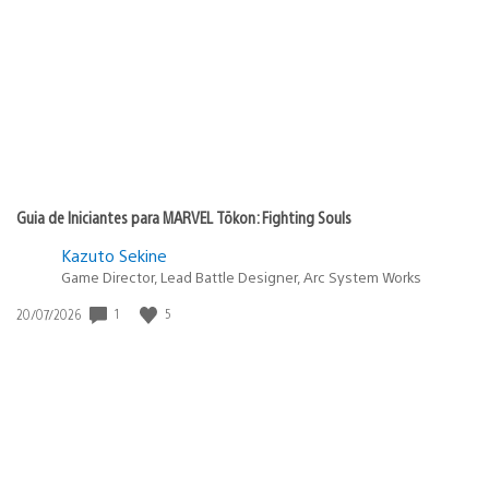
de
publicação:
Guia de Iniciantes para MARVEL Tōkon: Fighting Souls
Kazuto Sekine
Game Director, Lead Battle Designer, Arc System Works
Data
1
5
20/07/2026
de
publicação: