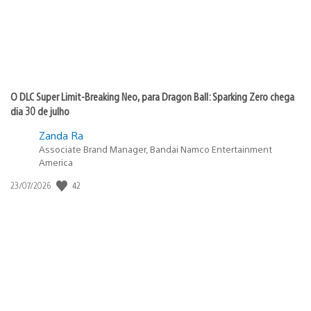
O DLC Super Limit-Breaking Neo, para Dragon Ball: Sparking Zero chega
dia 30 de julho
Zanda Ra
Associate Brand Manager, Bandai Namco Entertainment
America
Data
42
23/07/2026
de
publicação: