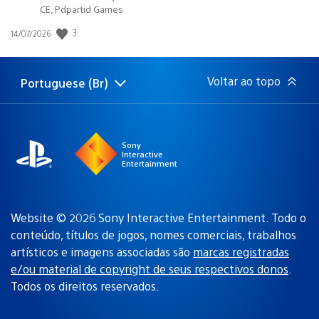
CE, Pdpartid Games
Data
3
14/07/2026
de
publicação:
Voltar ao topo
Portuguese (Br)
Selecione
Região
uma
atual:
região
Sony
Interactive
Entertainment
Website © 2026 Sony Interactive Entertainment. Todo o
conteúdo, títulos de jogos, nomes comerciais, trabalhos
artísticos e imagens associadas são
marcas registradas
e/ou material de copyright de seus respectivos donos
.
Todos os direitos reservados.