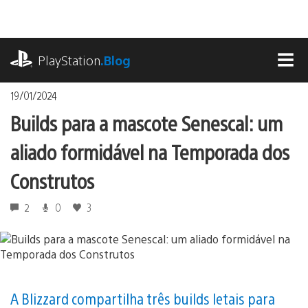
Ir
para
o
playstation.com
conteúdo
PlayStation
.Blog
MEN
19/01/2024
Builds para a mascote Senescal: um
aliado formidável na Temporada dos
Construtos
2
0
3
A Blizzard compartilha três builds letais para