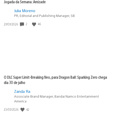
Jogada da Semana: Amizade
Julia Moreno
PR, Editorial and Publishing Manager, SIE
Data
2
46
27/07/2026
de
publicação:
O DLC Super Limit-Breaking Neo, para Dragon Ball: Sparking Zero chega
dia 30 de julho
Zanda Ra
Associate Brand Manager, Bandai Namco Entertainment
America
Data
42
23/07/2026