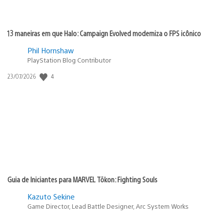
13 maneiras em que Halo: Campaign Evolved moderniza o FPS icônico
Phil Hornshaw
PlayStation Blog Contributor
Data
4
23/07/2026
de
publicação:
Guia de Iniciantes para MARVEL Tōkon: Fighting Souls
Kazuto Sekine
Game Director, Lead Battle Designer, Arc System Works