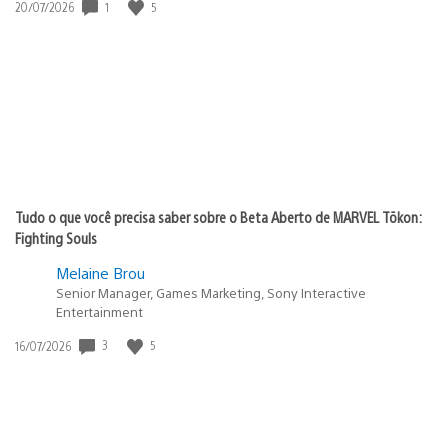
Data
1
5
20/07/2026
de
publicação:
Tudo o que você precisa saber sobre o Beta Aberto de MARVEL Tōkon:
Fighting Souls
Melaine Brou
Senior Manager, Games Marketing, Sony Interactive
Entertainment
Data
3
5
16/07/2026
de
publicação: