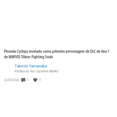
de
publicação:
Phoenix Cyclops revelado como primeiro personagem de DLC de Ano 1
de MARVEL Tōkon: Fighting Souls
Takeshi Yamanaka
Producer, Arc System Works
Data
1
3
23/07/2026
de
publicação: