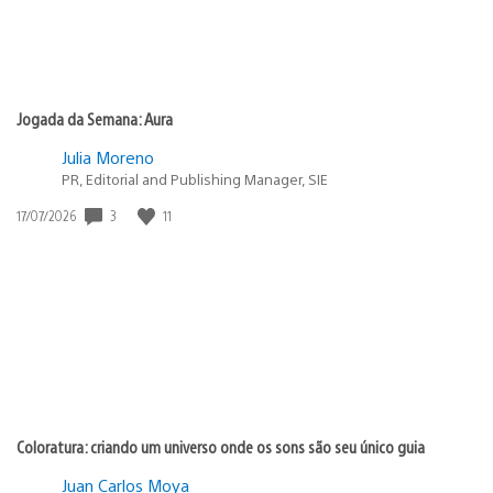
Jogada da Semana: Aura
Julia Moreno
PR, Editorial and Publishing Manager, SIE
Data
3
11
17/07/2026
de
publicação:
Coloratura: criando um universo onde os sons são seu único guia
Juan Carlos Moya