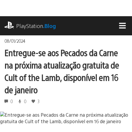
Ir
para
o
playstation.com
conteúdo
PlayStation
.Blog
MEN
08/01/2024
Entregue-se aos Pecados da Carne
na próxima atualização gratuita de
Cult of the Lamb, disponível em 16
de janeiro
0
0
3