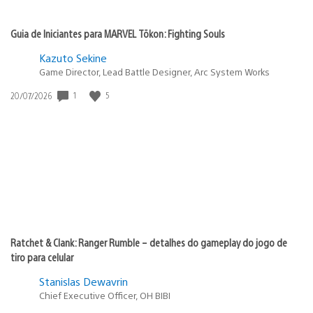
Guia de Iniciantes para MARVEL Tōkon: Fighting Souls
Kazuto Sekine
Game Director, Lead Battle Designer, Arc System Works
Data
1
5
20/07/2026
de
publicação:
Ratchet & Clank: Ranger Rumble – detalhes do gameplay do jogo de
tiro para celular
Stanislas Dewavrin
Chief Executive Officer, OH BIBI