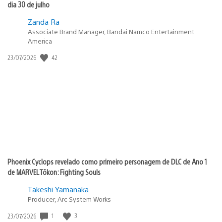
dia 30 de julho
Zanda Ra
Associate Brand Manager, Bandai Namco Entertainment
America
Data
42
23/07/2026
de
publicação:
Phoenix Cyclops revelado como primeiro personagem de DLC de Ano 1
de MARVEL Tōkon: Fighting Souls
Takeshi Yamanaka
Producer, Arc System Works
Data
1
3
23/07/2026