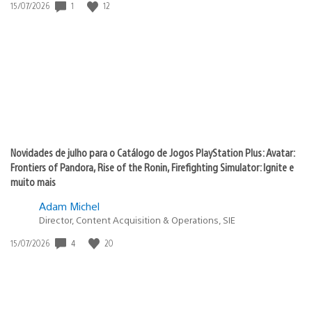
Data
1
12
15/07/2026
de
publicação:
Novidades de julho para o Catálogo de Jogos PlayStation Plus: Avatar:
Frontiers of Pandora, Rise of the Ronin, Firefighting Simulator: Ignite e
muito mais
Adam Michel
Director, Content Acquisition & Operations, SIE
Data
4
20
15/07/2026
de
publicação: