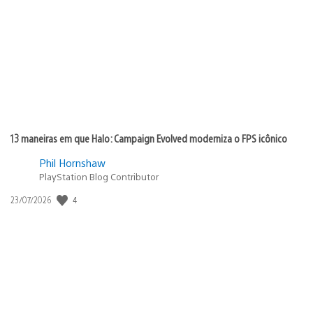
de
publicação:
13 maneiras em que Halo: Campaign Evolved moderniza o FPS icônico
Phil Hornshaw
PlayStation Blog Contributor
Data
4
23/07/2026
de
publicação: