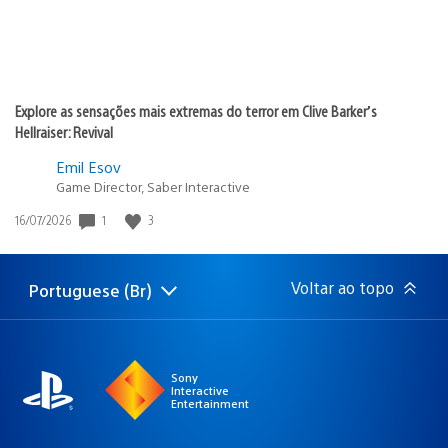
Explore as sensações mais extremas do terror em Clive Barker’s
Hellraiser: Revival
Emil Esov
Game Director, Saber Interactive
Data
1
3
16/07/2026
de
publicação:
Voltar ao topo
Portuguese (Br)
Selecione
Região
uma
atual:
região
Sony
Interactive
Entertainment