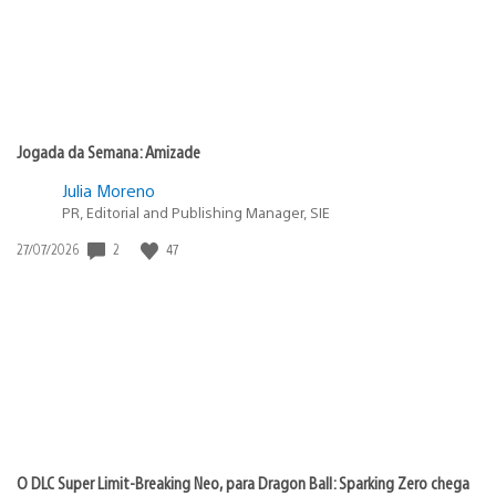
Jogada da Semana: Amizade
Julia Moreno
PR, Editorial and Publishing Manager, SIE
Data
2
47
27/07/2026
de
publicação:
O DLC Super Limit-Breaking Neo, para Dragon Ball: Sparking Zero chega