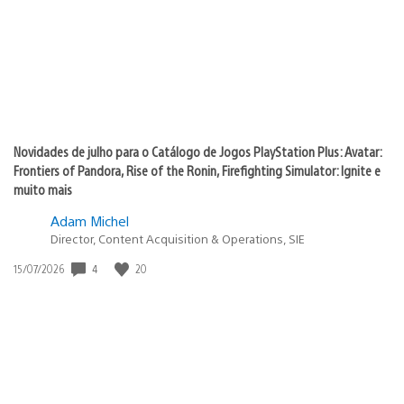
Novidades de julho para o Catálogo de Jogos PlayStation Plus: Avatar:
Frontiers of Pandora, Rise of the Ronin, Firefighting Simulator: Ignite e
muito mais
Adam Michel
Director, Content Acquisition & Operations, SIE
Data
4
20
15/07/2026
de
publicação: