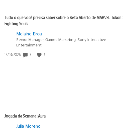
Tudo o que você precisa saber sobre o Beta Aberto de MARVEL Tōkon:
Fighting Souls
Melaine Brou
Senior Manager, Games Marketing, Sony Interactive
Entertainment
Data
3
5
16/07/2026
de
publicação:
Jogada da Semana: Aura
Julia Moreno