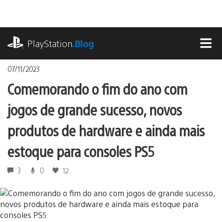
Ir
para
o
playstation.com
conteúdo
PlayStation
.Blog
MEN
07/11/2023
Comemorando o fim do ano com
jogos de grande sucesso, novos
produtos de hardware e ainda mais
estoque para consoles PS5
3
0
12