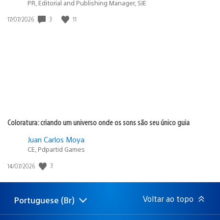
PR, Editorial and Publishing Manager, SIE
Data
3
11
17/07/2026
de
publicação:
Coloratura: criando um universo onde os sons são seu único guia
Juan Carlos Moya
CE, Pdpartid Games
Data
3
14/07/2026
de
publicação:
Voltar ao topo
Portuguese (Br)
Selecione
Região
uma
atual:
região