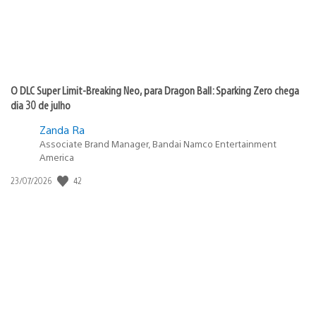
O DLC Super Limit-Breaking Neo, para Dragon Ball: Sparking Zero chega
dia 30 de julho
Zanda Ra
Associate Brand Manager, Bandai Namco Entertainment
America
Data
42
23/07/2026
de
publicação: