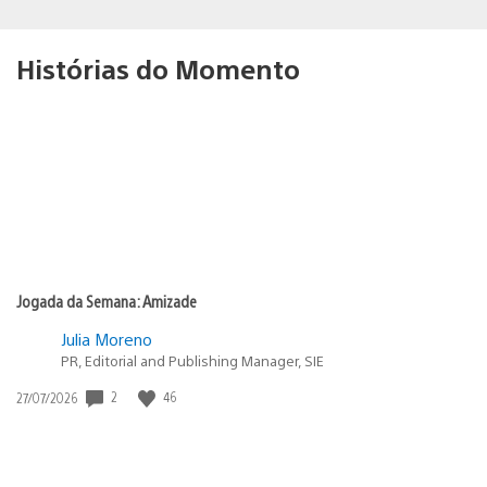
Histórias do Momento
Jogada da Semana: Amizade
Julia Moreno
PR, Editorial and Publishing Manager, SIE
Data
2
46
27/07/2026
de
publicação: