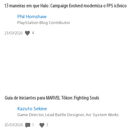
13 maneiras em que Halo: Campaign Evolved moderniza o FPS icônico
Phil Hornshaw
PlayStation Blog Contributor
Data
4
23/07/2026
de
publicação:
Guia de Iniciantes para MARVEL Tōkon: Fighting Souls
Kazuto Sekine
Game Director, Lead Battle Designer, Arc System Works
Data
1
5
20/07/2026
de
publicação: