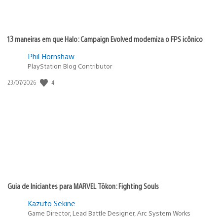
13 maneiras em que Halo: Campaign Evolved moderniza o FPS icônico
Phil Hornshaw
PlayStation Blog Contributor
Data
4
23/07/2026
de
publicação:
Guia de Iniciantes para MARVEL Tōkon: Fighting Souls
Kazuto Sekine
Game Director, Lead Battle Designer, Arc System Works