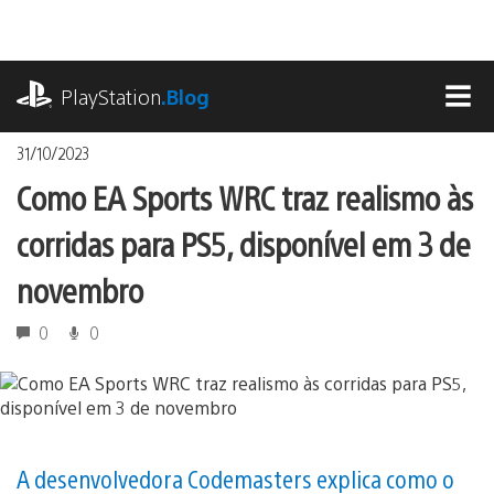
Ir
para
o
playstation.com
conteúdo
PlayStation
.Blog
MEN
31/10/2023
Como EA Sports WRC traz realismo às
corridas para PS5, disponível em 3 de
novembro
0
0
A desenvolvedora Codemasters explica como o