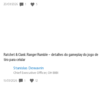
Data
1
5
20/07/2026
de
publicação:
Ratchet & Clank: Ranger Rumble – detalhes do gameplay do jogo de
tiro para celular
Stanislas Dewavrin
Chief Executive Officer, OH BIBI
Data
1
12
15/07/2026
de
publicação: