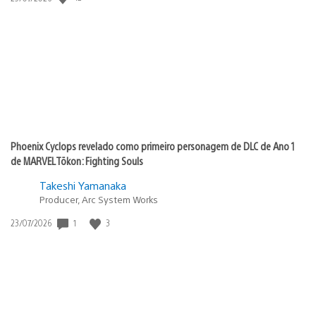
de
publicação:
Phoenix Cyclops revelado como primeiro personagem de DLC de Ano 1
de MARVEL Tōkon: Fighting Souls
Takeshi Yamanaka
Producer, Arc System Works
Data
1
3
23/07/2026
de
publicação: