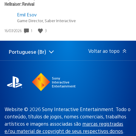
Hellraiser: Revival
Emil Esov
Game Director, Saber Interactive
Data
1
3
16/07/2026
de
publicação:
Voltar ao topo
Portuguese (Br)
Selecione
Região
uma
atual:
região
Sony
Interactive
Entertainment
Website © 2026 Sony Interactive Entertainment. Todo o
conteúdo, títulos de jogos, nomes comerciais, trabalhos
artísticos e imagens associadas são
marcas registradas
e/ou material de copyright de seus respectivos donos
.