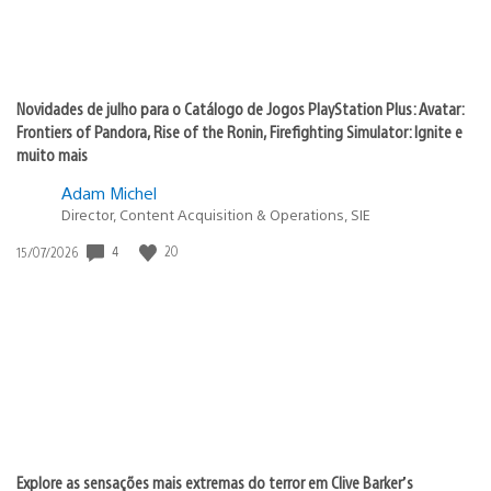
Novidades de julho para o Catálogo de Jogos PlayStation Plus: Avatar:
Frontiers of Pandora, Rise of the Ronin, Firefighting Simulator: Ignite e
muito mais
Adam Michel
Director, Content Acquisition & Operations, SIE
Data
4
20
15/07/2026
de
publicação:
Explore as sensações mais extremas do terror em Clive Barker’s