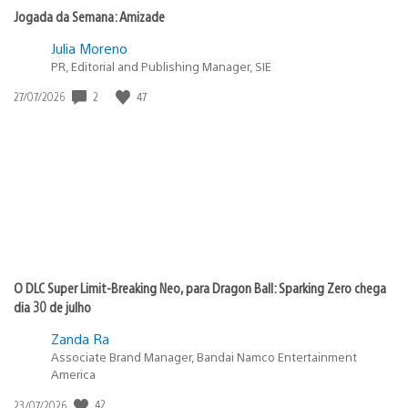
Jogada da Semana: Amizade
Julia Moreno
PR, Editorial and Publishing Manager, SIE
Data
2
47
27/07/2026
de
publicação:
O DLC Super Limit-Breaking Neo, para Dragon Ball: Sparking Zero chega
dia 30 de julho
Zanda Ra
Associate Brand Manager, Bandai Namco Entertainment
America
Data
42
23/07/2026