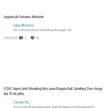
Jogada da Semana: Amizade
Julia Moreno
PR, Editorial and Publishing Manager, SIE
Data
2
46
27/07/2026
de
publicação:
O DLC Super Limit-Breaking Neo, para Dragon Ball: Sparking Zero chega
dia 30 de julho
Zanda Ra
Associate Brand Manager, Bandai Namco Entertainment