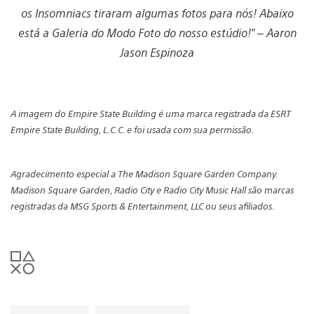
os Insomniacs tiraram algumas fotos para nós! Abaixo
está a Galeria do Modo Foto do nosso estúdio!” – Aaron
Jason Espinoza
View
View
View
View
View
View
View
View
View
and
and
and
and
and
and
and
and
and
A imagem do Empire State Building é uma marca registrada da ESRT
download
download
download
download
download
download
download
download
download
Empire State Building, L.C.C. e foi usada com sua permissão.
image
image
image
image
image
image
image
image
image
Agradecimento especial a The Madison Square Garden Company.
Madison Square Garden, Radio City e Radio City Music Hall são marcas
registradas da MSG Sports & Entertainment, LLC ou seus afiliados.