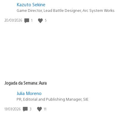
Kazuto Sekine
Game Director, Lead Battle Designer, Arc System Works
Data
1
5
20/07/2026
de
publicação:
Jogada da Semana: Aura
Julia Moreno
PR, Editorial and Publishing Manager, SIE
Data
3
11
17/07/2026
de
publicação: