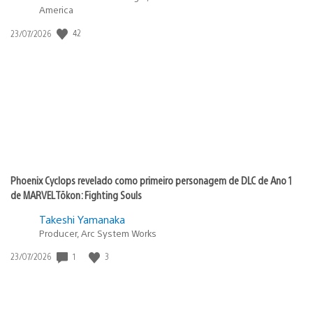
America
Data
42
23/07/2026
de
publicação:
Phoenix Cyclops revelado como primeiro personagem de DLC de Ano 1
de MARVEL Tōkon: Fighting Souls
Takeshi Yamanaka
Producer, Arc System Works
Data
1
3
23/07/2026
de
publicação: