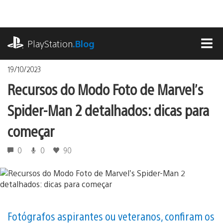
Ir
para
o
playstation.com
conteúdo
PlayStation
.Blog
MEN
19/10/2023
Recursos do Modo Foto de Marvel’s
Spider-Man 2 detalhados: dicas para
começar
0
0
90
Fotógrafos aspirantes ou veteranos, confiram os