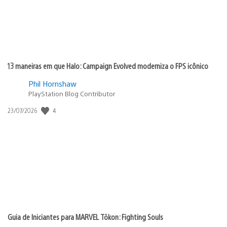
13 maneiras em que Halo: Campaign Evolved moderniza o FPS icônico
Phil Hornshaw
PlayStation Blog Contributor
Data
4
23/07/2026
de
publicação:
Guia de Iniciantes para MARVEL Tōkon: Fighting Souls