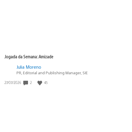
Jogada da Semana: Amizade
Julia Moreno
PR, Editorial and Publishing Manager, SIE
Data
2
45
27/07/2026
de
publicação: