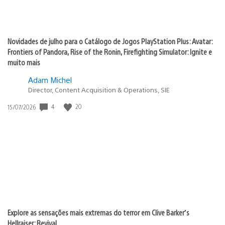
Novidades de julho para o Catálogo de Jogos PlayStation Plus: Avatar:
Frontiers of Pandora, Rise of the Ronin, Firefighting Simulator: Ignite e
muito mais
Adam Michel
Director, Content Acquisition & Operations, SIE
Data
4
20
15/07/2026
de
publicação:
Explore as sensações mais extremas do terror em Clive Barker’s
Hellraiser: Revival