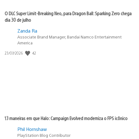
O DLC Super Limit-Breaking Neo, para Dragon Ball: Sparking Zero chega
dia 30 de julho
Zanda Ra
Associate Brand Manager, Bandai Namco Entertainment
America
Data
42
23/07/2026
de
publicação:
13 maneiras em que Halo: Campaign Evolved moderniza o FPS icônico
Phil Hornshaw
PlayStation Blog Contributor