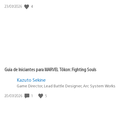
Data
4
23/07/2026
de
publicação:
Guia de Iniciantes para MARVEL Tōkon: Fighting Souls
Kazuto Sekine
Game Director, Lead Battle Designer, Arc System Works
Data
1
5
20/07/2026
de
publicação: