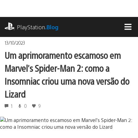
Ir
para
o
playstation.com
conteúdo
PlayStation
.Blog
MEN
13/10/2023
Um aprimoramento escamoso em
Marvel’s Spider-Man 2: como a
Insomniac criou uma nova versão do
Lizard
1
0
9