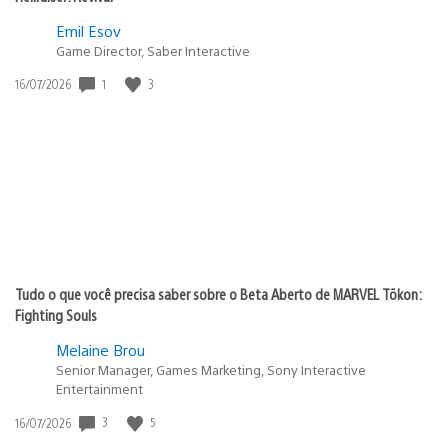
Emil Esov
Game Director, Saber Interactive
Data
1
3
16/07/2026
de
publicação:
Tudo o que você precisa saber sobre o Beta Aberto de MARVEL Tōkon:
Fighting Souls
Melaine Brou
Senior Manager, Games Marketing, Sony Interactive
Entertainment
Data
3
5
16/07/2026
de