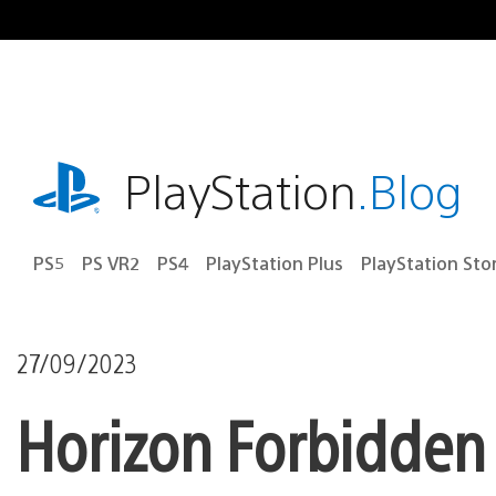
Ir
para
o
conteúdo
playstation.com
PlayStation
.Blog
PS5
PS VR2
PS4
PlayStation Plus
PlayStation Sto
27/09/2023
Horizon Forbidden