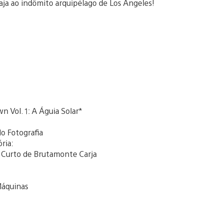
aja ao indômito arquipélago de Los Angeles!
n Vol. 1: A Águia Solar*
do Fotografia
ória:
o Curto de Brutamonte Carja
 Máquinas