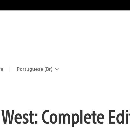
re
Portuguese (Br)
Selecione
Região
uma
atual:
região
 West: Complete Edi