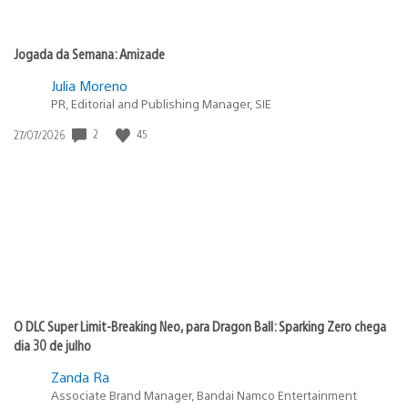
Jogada da Semana: Amizade
Julia Moreno
PR, Editorial and Publishing Manager, SIE
Data
2
45
27/07/2026
de
publicação:
O DLC Super Limit-Breaking Neo, para Dragon Ball: Sparking Zero chega
dia 30 de julho
Zanda Ra
Associate Brand Manager, Bandai Namco Entertainment