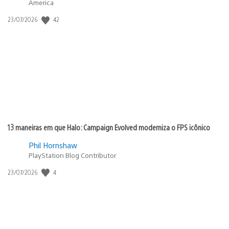
America
Data
42
23/07/2026
de
publicação:
13 maneiras em que Halo: Campaign Evolved moderniza o FPS icônico
Phil Hornshaw
PlayStation Blog Contributor
Data
4
23/07/2026
de
publicação: