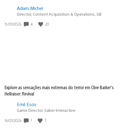
Adam Michel
Director, Content Acquisition & Operations, SIE
Data
4
20
15/07/2026
de
publicação:
Explore as sensações mais extremas do terror em Clive Barker’s
Hellraiser: Revival
Emil Esov
Game Director, Saber Interactive
Data
1
3
16/07/2026
de
publicação: