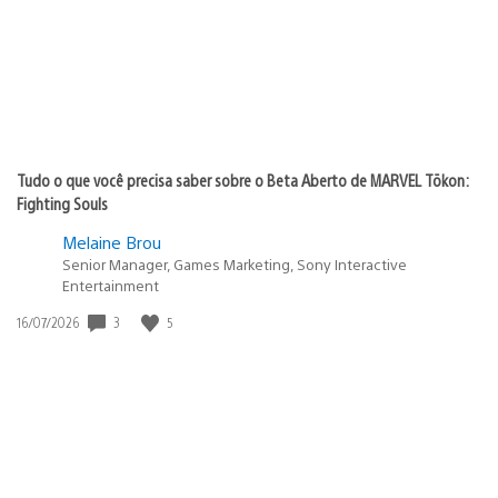
Tudo o que você precisa saber sobre o Beta Aberto de MARVEL Tōkon:
Fighting Souls
Melaine Brou
Senior Manager, Games Marketing, Sony Interactive
Entertainment
Data
3
5
16/07/2026
de
publicação: