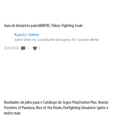
Guia de Iniciantes para MARVEL Tōkon: Fighting Souls
Kazuto Sekine
Game Director, Lead Battle Designer, Arc System Works
Data
1
5
20/07/2026
de
publicação:
Novidades de julho para o Catálogo de Jogos PlayStation Plus: Avatar:
Frontiers of Pandora, Rise of the Ronin, Firefighting Simulator: Ignite e
muito mais