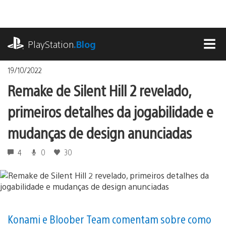
Ir
para
o
playstation.com
conteúdo
PlayStation
.Blog
MEN
19/10/2022
Remake de Silent Hill 2 revelado,
primeiros detalhes da jogabilidade e
mudanças de design anunciadas
4
0
30
Konami e Bloober Team comentam sobre como