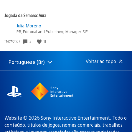
Jogada da Semana: Aura
Julia Moreno
PR, Editorial and Publishing Manager, SIE
Data
3
11
17/07/2026
de
publicação:
Voltar ao topo
Portuguese (Br)
Selecione
Região
uma
atual:
região
Sony
Interactive
Entertainment
Website © 2026 Sony Interactive Entertainment. Todo o
conteúdo, títulos de jogos, nomes comerciais, trabalhos
artísticos e imagens associadas são
marcas registradas