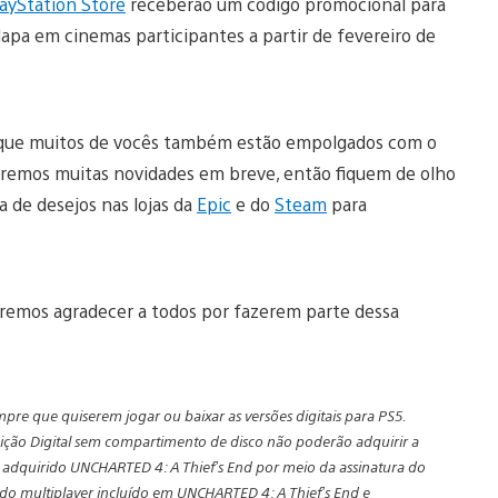
ayStation Store
receberão um código promocional para
pa em cinemas participantes a partir de fevereiro de
que muitos de vocês também estão empolgados com o
eremos muitas novidades em breve, então fiquem de olho
 de desejos nas lojas da
Epic
e do
Steam
para
eremos agradecer a todos por fazerem parte dessa
mpre que quiserem jogar ou baixar as versões digitais para PS5.
ição Digital sem compartimento de disco não poderão adquirir a
m adquirido UNCHARTED 4: A Thief’s End por meio da assinatura do
modo multiplayer incluído em UNCHARTED 4: A Thief’s End e