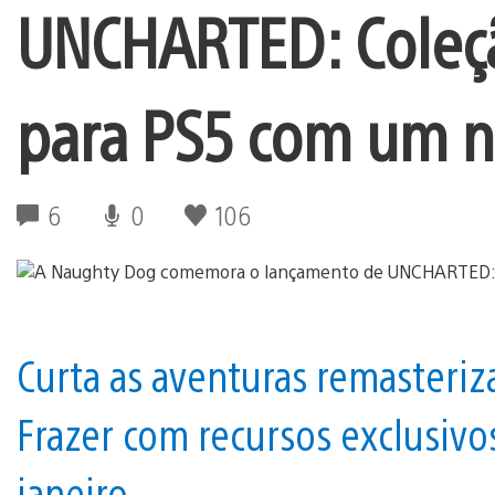
UNCHARTED: Coleç
para PS5 com um no
6
0
106
Curta as aventuras remasteri
Frazer com recursos exclusivo
janeiro.