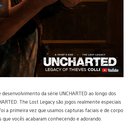
Reproduzir
Vídeo
e desenvolvimento da série UNCHARTED ao longo dos
ARTED: The Lost Legacy são jogos realmente especiais
foi a primeira vez que usamos capturas faciais e de corpo
ens que vocês acabaram conhecendo e adorando.