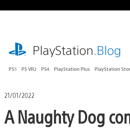
Ir
para
o
conteúdo
playstation.com
PlayStation
.Blog
PS5
PS VR2
PS4
PlayStation Plus
PlayStation Sto
21/01/2022
A Naughty Dog co