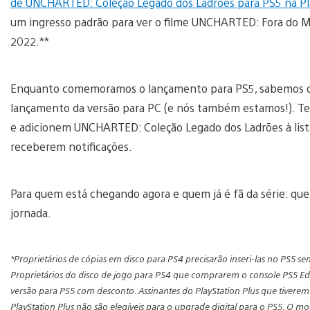
de UNCHARTED: Coleção Legado dos Ladrões para PS5 na Pl
um ingresso padrão para ver o filme UNCHARTED: Fora do Ma
2022.**
Enquanto comemoramos o lançamento para PS5, sabemos 
lançamento da versão para PC (e nós também estamos!). T
e adicionem UNCHARTED: Coleção Legado dos Ladrões à lista
receberem notificações.
Para quem está chegando agora e quem já é fã da série: qu
jornada.
*Proprietários de cópias em disco para PS4 precisarão inseri-las no PS5 se
Proprietários do disco de jogo para PS4 que comprarem o console PS5 Ed
versão para PS5 com desconto. Assinantes do PlayStation Plus que tivere
PlayStation Plus não são elegíveis para o upgrade digital para o PS5. O 