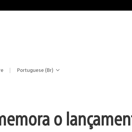
re
Portuguese (Br)
Selecione
Região
uma
atual:
região
memora o lançamen