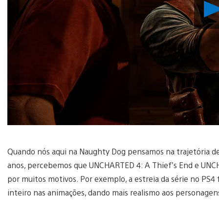
Quando nós aqui na Naughty Dog pensamos na trajetória d
anos, percebemos que UNCHARTED 4: A Thief’s End e UNCH
por muitos motivos. Por exemplo, a estreia da série no PS4 
inteiro nas animações, dando mais realismo aos personag