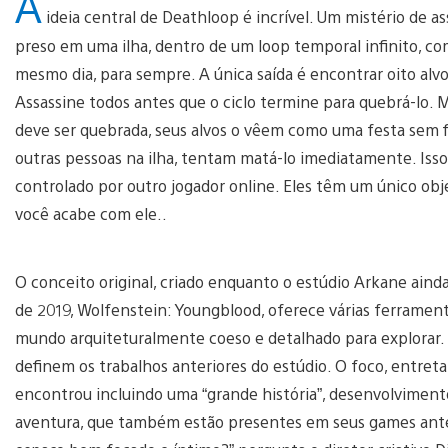
A
ideia central de Deathloop é incrível. Um mistério de a
preso em uma ilha, dentro de um loop temporal infinito, co
mesmo dia, para sempre. A única saída é encontrar oito alvos
Assassine todos antes que o ciclo termine para quebrá-lo.
deve ser quebrada, seus alvos o vêem como uma festa sem fi
outras pessoas na ilha, tentam matá-lo imediatamente. Isso 
controlado por outro jogador online. Eles têm um único obj
você acabe com ele..
O conceito original, criado enquanto o estúdio Arkane ai
de 2019, Wolfenstein: Youngblood, oferece várias ferrament
mundo arquiteturalmente coeso e detalhado para explorar.
definem os trabalhos anteriores do estúdio. O foco, entretan
encontrou incluindo uma “grande história”, desenvolvimen
aventura, que também estão presentes em seus games ante