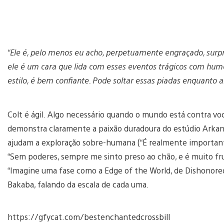
“Ele é, pelo menos eu acho, perpetuamente engraçado, surpr
ele é um cara que lida com esses eventos trágicos com humo
estilo, é bem confiante. Pode soltar essas piadas enquanto 
Colt é ágil. Algo necessário quando o mundo está contra vo
demonstra claramente a paixão duradoura do estúdio Arkane 
ajudam a exploração sobre-humana (“É realmente importante 
“Sem poderes, sempre me sinto preso ao chão, e é muito frus
“Imagine uma fase como a Edge of the World, de Dishonored 2
Bakaba, falando da escala de cada uma.
https://gfycat.com/bestenchantedcrossbill