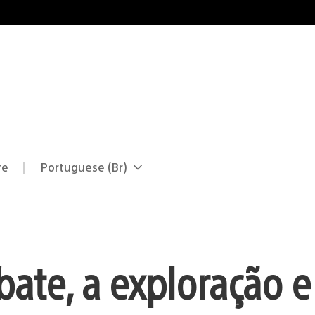
re
Portuguese (Br)
Selecione
Região
uma
atual:
região
ate, a exploração e