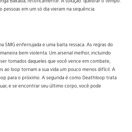
inga Bakaba, retoricamente. A solução: quebrar o tempo.
oito pessoas em um só dia vieram na sequência.
a SMG enferrujada e uma baita ressaca. As regras do
e maneira bem violenta. Um arsenal melhor, incluindo
em ser tomados daqueles que você vence em combate,
s ao loop tornam a sua vida um pouco menos difícil. A
oop para o próximo. A segunda é como Deathloop trata
ar, e se encontrar seu último corpo, você pode