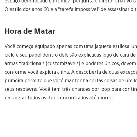
espaço bem focado e íntimo?” pergunta o diretor criativo D
O estilo dos anos 60 e a “tarefa impossível” de assassinar 
Hora de Matar
Você começa equipado apenas com uma jaqueta estilosa, um
ciclo e seu papel dentro dele são explicadas logo de cara d
armas tradicionais (customizáveis) e poderes únicos, dev
conforme você explora a ilha. A descoberta de duas exceçõe
primeira permite que você mantenha certas coisas de um l
seus respawns. Você tem três chances por loop para continu
recuperar todos os itens encontrados até morrer.