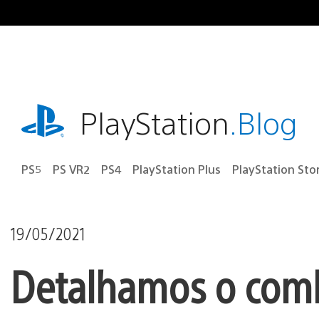
Ir
para
o
conteúdo
playstation.com
PlayStation
.Blog
PS5
PS VR2
PS4
PlayStation Plus
PlayStation Sto
19/05/2021
Detalhamos o comb