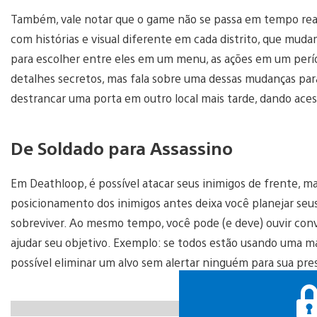
Também, vale notar que o game não se passa em tempo real,
com histórias e visual diferente em cada distrito, que mud
para escolher entre eles em um menu, as ações em um perí
detalhes secretos, mas fala sobre uma dessas mudanças para
destrancar uma porta em outro local mais tarde, dando ace
De Soldado para Assassino
Em Deathloop, é possível atacar seus inimigos de frente, m
posicionamento dos inimigos antes deixa você planejar seu
sobreviver. Ao mesmo tempo, você pode (e deve) ouvir conv
ajudar seu objetivo. Exemplo: se todos estão usando uma má
possível eliminar um alvo sem alertar ninguém para sua pr
https://gfycat.com/skeletalidioticblackwidowspider