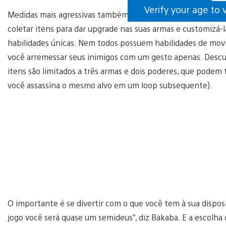
Verify your age to 
Medidas mais agressivas também podem funcionar. Você ter
coletar itens para dar upgrade nas suas armas e customizá
habilidades únicas. Nem todos possuem habilidades de movim
você arremessar seus inimigos com um gesto apenas. Descub
itens são limitados a três armas e dois poderes, que podem 
você assassina o mesmo alvo em um loop subsequente).
O importante é se divertir com o que você tem à sua disposi
jogo você será quase um semideus”, diz Bakaba. E a escolha