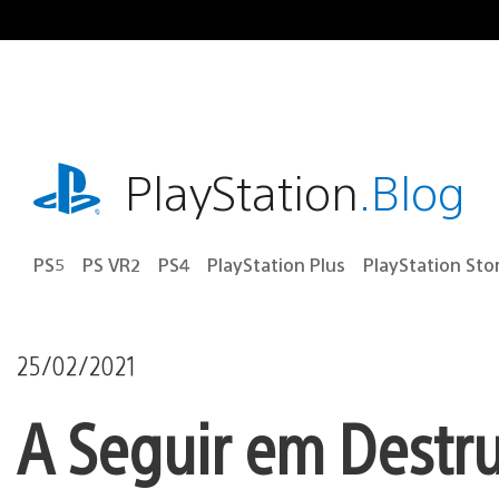
Ir
para
o
conteúdo
playstation.com
PlayStation
.Blog
PS5
PS VR2
PS4
PlayStation Plus
PlayStation Sto
25/02/2021
A Seguir em Destru