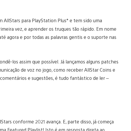
n AllStars para PlayStation Plus* e tem sido uma
primeira vez, e aprender os truques tão rápido. Em nome
té agora e por todas as palavras gentis e o suporte nas
ondê-los assim que possível. Já lançamos alguns patches
nicação de voz no jogo, como receber AllStar Coins e
omentários e sugestões, é tudo fantástico de ler –
Stars conforme 2021 avança. E, parte disso, já começa
Featured Playlist! Isto é em resposta direta ao