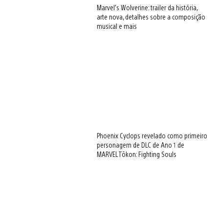
Marvel’s Wolverine: trailer da história,
arte nova, detalhes sobre a composição
musical e mais
Phoenix Cyclops revelado como primeiro
personagem de DLC de Ano 1 de
MARVEL Tōkon: Fighting Souls