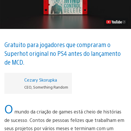
Mind
Control
Delete
chega
para
PS4
em
16
de
Gratuito para jogadores que compraram o
julho
Superhot original no PS4 antes do lançamento
Vídeo
de MCD.
Cezary Skorupka
CEO, Something Random
O
mundo da criação de games está cheio de histórias
de sucesso. Contos de pessoas felizes que trabalham em
seus projetos por vários meses e terminam com um