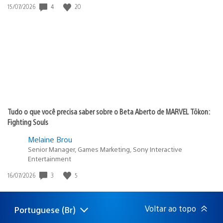
Data
4
20
15/07/2026
de
publicação:
Tudo o que você precisa saber sobre o Beta Aberto de MARVEL Tōkon:
Fighting Souls
Melaine Brou
Senior Manager, Games Marketing, Sony Interactive
Entertainment
Data
3
5
16/07/2026
de
publicação:
Voltar ao topo
Portuguese (Br)
Selecione
Região
uma
atual: