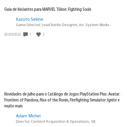
Guia de Iniciantes para MARVEL Tōkon: Fighting Souls
Kazuto Sekine
Game Director, Lead Battle Designer, Arc System Works
Data
1
5
20/07/2026
de
publicação:
Novidades de julho para o Catálogo de Jogos PlayStation Plus: Avatar:
Frontiers of Pandora, Rise of the Ronin, Firefighting Simulator: Ignite e
muito mais
Adam Michel
Director, Content Acquisition & Operations, SIE