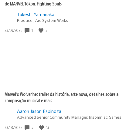
de MARVEL Tōkon: Fighting Souls
Takeshi Yamanaka
Producer, Arc System Works
Data
1
3
23/07/2026
de
publicação:
Marvel’s Wolverine: trailer da história, arte nova, detalhes sobre a
composição musical e mais
Aaron Jason Espinoza
Advanced Senior Community Manager, Insomniac Games
Data
3
12
23/07/2026
de