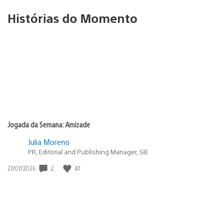
Histórias do Momento
Jogada da Semana: Amizade
Julia Moreno
PR, Editorial and Publishing Manager, SIE
Data
2
47
27/07/2026
de
publicação: