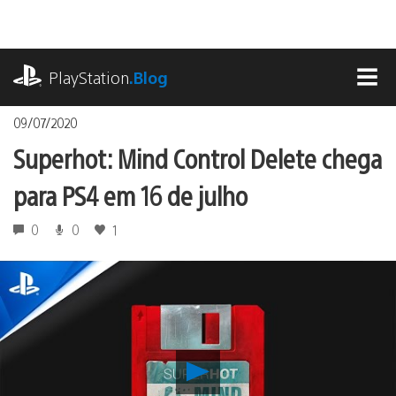
Ir
para
o
playstation.com
conteúdo
PlayStation
.Blog
MEN
09/07/2020
Superhot: Mind Control Delete chega
para PS4 em 16 de julho
0
0
1
Reproduzir
Superhot: