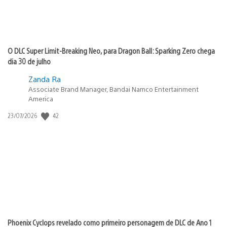
O DLC Super Limit-Breaking Neo, para Dragon Ball: Sparking Zero chega
dia 30 de julho
Zanda Ra
Associate Brand Manager, Bandai Namco Entertainment
America
Data
42
23/07/2026
de
publicação:
Phoenix Cyclops revelado como primeiro personagem de DLC de Ano 1