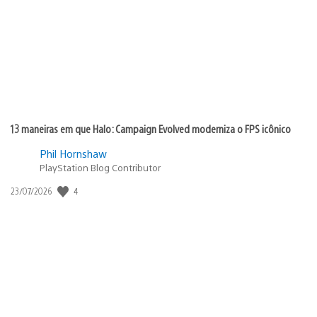
publicação:
13 maneiras em que Halo: Campaign Evolved moderniza o FPS icônico
Phil Hornshaw
PlayStation Blog Contributor
Data
4
23/07/2026
de
publicação: