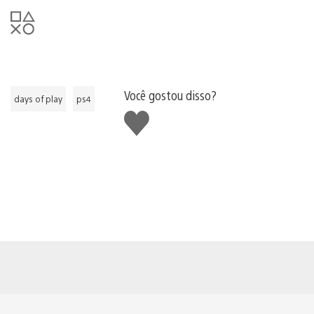
Você gostou disso?
days of play
ps4
Curtir