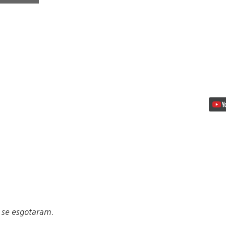
Play
2020:
Descontos
Épicos
em
Jogos
e
Muito
Mais
Vídeo
o se esgotaram.