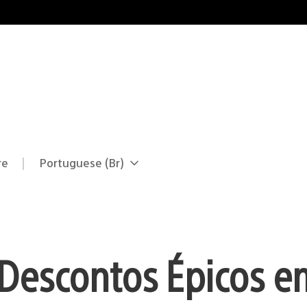
re
Portuguese (Br)
Selecione
Região
uma
atual:
região
 Descontos Épicos 