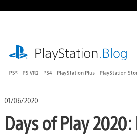
Ir
para
o
conteúdo
playstation.com
PlayStation
.Blog
PS5
PS VR2
PS4
PlayStation Plus
PlayStation Sto
01/06/2020
Days of Play 2020: