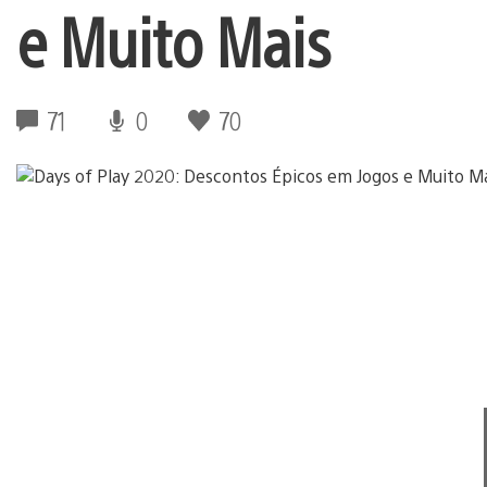
e Muito Mais
71
0
70