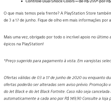
Controle Dual Shock Colors – de R$ 299* por R$
O que mais temos pela frente? A PlayStation Store também 
de 3 a 17 de junho. Fique de olho em mais informações por aq
Mais uma vez, obrigado por todo o incrível apoio no últim
épicos na PlayStation!
*Preço sugerido
para pagamento à vista
. Em varejistas sele
Ofertas válidas de 03 a 17 de junho de 2020 ou enquanto d
ofertas poderão ser alteradas sem aviso prévio. Promoção v
do Jet Black e do Jet Black Fortnite. Caso não seja cancelada
automaticamente a cada ano por R$ 149,90 Consulte a loja p