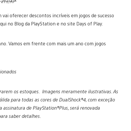
 219,90*
vai oferecer descontos incríveis em jogos de sucesso
ui no Blog da PlayStation e no site Days of Play.
o ano. Vamos em frente com mais um ano com jogos
cionados
urarem os estoques. Imagens meramente ilustrativas. As
álida para todas as cores de DualShock®️4, com exceção
 a assinatura de PlayStation®️Plus, será renovada
ara saber detalhes.