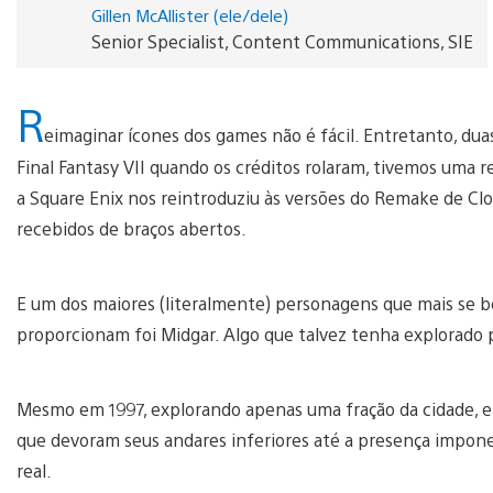
Gillen McAllister (ele/dele)
Senior Specialist, Content Communications, SIE
R
eimaginar ícones dos games não é fácil. Entretanto, du
Final Fantasy VII quando os créditos rolaram, tivemos uma r
a Square Enix nos reintroduziu às versões do Remake de Clou
recebidos de braços abertos.
E um dos maiores (literalmente) personagens que mais se b
proporcionam foi Midgar. Algo que talvez tenha explorado p
Mesmo em 1997, explorando apenas uma fração da cidade, e
que devoram seus andares inferiores até a presença imponen
real.