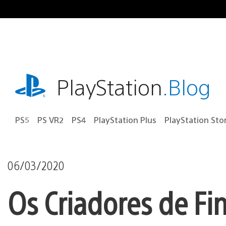
Ir
para
o
conteúdo
playstation.com
PlayStation
.Blog
PS5
PS VR2
PS4
PlayStation Plus
PlayStation Sto
06/03/2020
Os Criadores de Fi