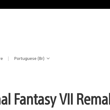
re
Portuguese (Br)
Selecione
Região
uma
atual:
região
nal Fantasy VII Rema