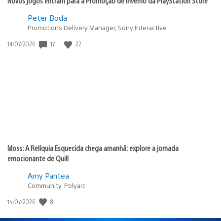
Novos jogos entram para a Promoção de Inverno da PlayStation Store
Peter Boda
Promotions Delivery Manager, Sony Interactive
17
22
Data
14/07/2026
de
publicação:
Moss: A Relíquia Esquecida chega amanhã: explore a jornada
emocionante de Quill
Amy Pantea
Community, Polyarc
8
Data
15/07/2026
de
publicação: