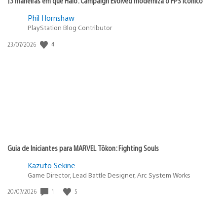
13 maneiras em que Halo: Campaign Evolved moderniza o FPS icônico
Phil Hornshaw
PlayStation Blog Contributor
4
Data
23/07/2026
de
publicação:
Guia de Iniciantes para MARVEL Tōkon: Fighting Souls
Kazuto Sekine
Game Director, Lead Battle Designer, Arc System Works
1
5
Data
20/07/2026
de
publicação: