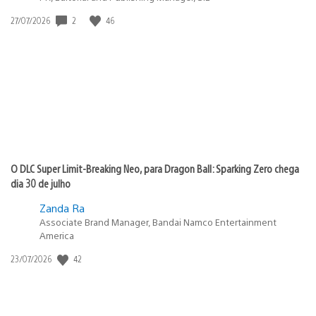
2
46
Data
27/07/2026
de
publicação:
O DLC Super Limit-Breaking Neo, para Dragon Ball: Sparking Zero chega
dia 30 de julho
Zanda Ra
Associate Brand Manager, Bandai Namco Entertainment
America
42
Data
23/07/2026
de
publicação: