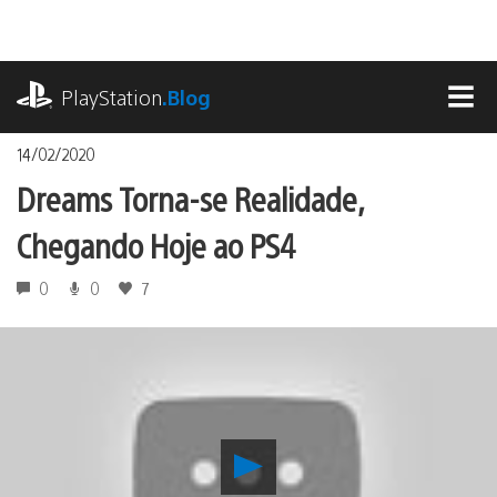
Ir
para
o
playstation.com
conteúdo
PlayStation
.Blog
MEN
14/02/2020
Dreams Torna-se Realidade,
Chegando Hoje ao PS4
0
0
7
Reproduzir
Dreams