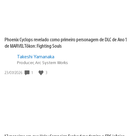
Phoenix Cyclops revelado como primeiro personagem de DLC de Ano 1
de MARVEL Tōkon: Fighting Souls
Takeshi Yamanaka
Producer, Arc System Works
1
3
Data
23/07/2026
de
publicação: