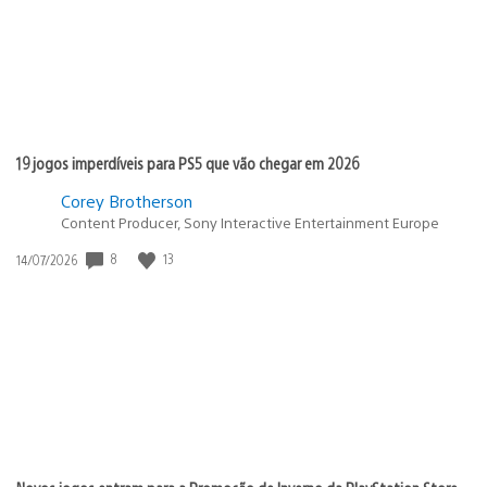
19 jogos imperdíveis para PS5 que vão chegar em 2026
Corey Brotherson
Content Producer, Sony Interactive Entertainment Europe
8
13
Data
14/07/2026
de
publicação: